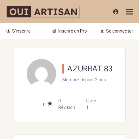
account_circle
S’inscrire
Inscrire un Pro
Se connecter
person_add
post_add
person
AZURBATI83
Membre depuis 2 ans
0
Liste
0
Révision
1