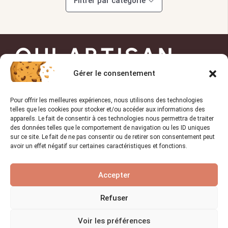
Filtrer par catégorie
OUI ARTISAN
Gérer le consentement
Trouvez l’artisan de
Pour offrir les meilleures expériences, nous utilisons des technologies
confiance pour vos projets !
telles que les cookies pour stocker et/ou accéder aux informations des
appareils. Le fait de consentir à ces technologies nous permettra de traiter
des données telles que le comportement de navigation ou les ID uniques
sur ce site. Le fait de ne pas consentir ou de retirer son consentement peut
avoir un effet négatif sur certaines caractéristiques et fonctions.
TROUVER UN PRO
Accepter
Liens utiles
Refuser
Accueil
Voir les préférences