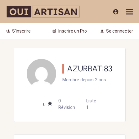
account_circle
S’inscrire
Inscrire un Pro
Se connecter
person_add
post_add
person
AZURBATI83
Membre depuis 2 ans
0
Liste
0
Révision
1