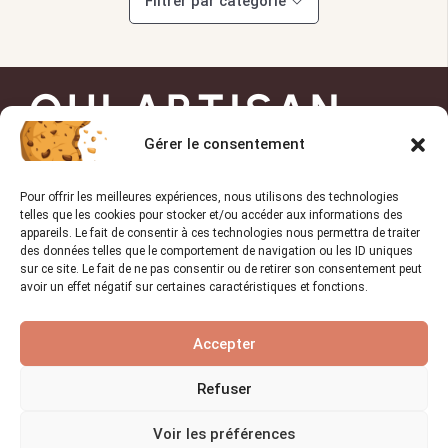
Filtrer par catégorie
OUI ARTISAN
Gérer le consentement
Trouvez l’artisan de
Pour offrir les meilleures expériences, nous utilisons des technologies
confiance pour vos projets !
telles que les cookies pour stocker et/ou accéder aux informations des
appareils. Le fait de consentir à ces technologies nous permettra de traiter
des données telles que le comportement de navigation ou les ID uniques
sur ce site. Le fait de ne pas consentir ou de retirer son consentement peut
avoir un effet négatif sur certaines caractéristiques et fonctions.
TROUVER UN PRO
Accepter
Liens utiles
Refuser
Accueil
Voir les préférences