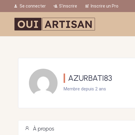
Se connecter
S’inscrire
Inscrire un Pro
person
person_add
post_add
AZURBATI83
Membre depuis 2 ans
À propos