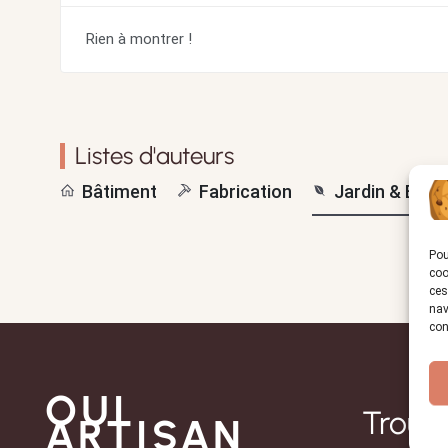
Rien à montrer !
Listes d'auteurs
Bâtiment
Fabrication
Jardin & Extér
Pou
coo
ces
nav
con
OUI
Trouve
ARTISAN