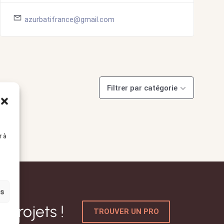
azurbatifrance@gmail.com
Filtrer par catégorie
r à
es
 projets !
TROUVER UN PRO