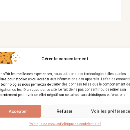
ieur
Restauration
Gérer le consentement
r offrir les meilleures expériences, nous utilisons des technologies telles que les
kies pour stocker et/ou accéder aux informations des appareils. Le fait de consenti
 technologies nous permettra de traiter des données telles que le comportement de
igation ou les ID uniques sur ce site. Le fait de ne pas consentir ou de retirer son
sentement peut avoir un effet négatif sur certaines caractéristiques et fonctions.
Accepter
Refuser
Voir les préférenc
z l’artisan de confiance pour vos
Politique de cookies
Politique de confidentialité