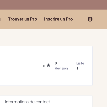
account_circle
g
Trouver un Pro
Inscrire un Pro
|
0
Liste
0
Révision
1
Informations de contact