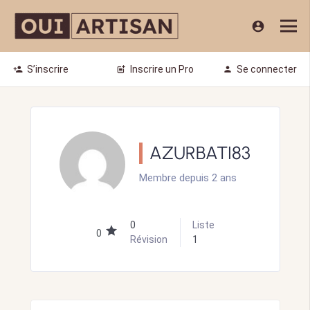
account_circle
S’inscrire
Inscrire un Pro
Se connecter
person_add
post_add
person
AZURBATI83
Membre depuis 2 ans
0
Liste
0
Révision
1