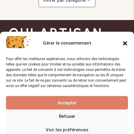
Filtrer par catégorie
OUI ARTISAN
Gérer le consentement
Trouvez l’artisan de
Pour offrir les meilleures expériences, nous utilisons des technologies
confiance pour vos projets !
telles que les cookies pour stocker et/ou accéder aux informations des
appareils. Le fait de consentir à ces technologies nous permettra de traiter
des données telles que le comportement de navigation ou les ID uniques
sur ce site. Le fait de ne pas consentir ou de retirer son consentement peut
avoir un effet négatif sur certaines caractéristiques et fonctions.
TROUVER UN PRO
Accepter
Liens utiles
Refuser
Accueil
Voir les préférences