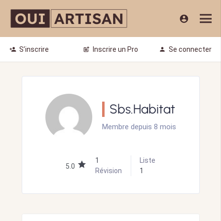
account_circle
S’inscrire
Inscrire un Pro
Se connecter
person_add
post_add
person
Sbs.Habitat
Membre depuis 8 mois
1
Liste
5.0
Révision
1