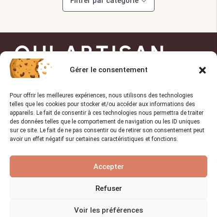
Filtrer par catégorie
OUI ARTISAN
Gérer le consentement
Trouvez l’artisan de
Pour offrir les meilleures expériences, nous utilisons des technologies
confiance pour vos projets !
telles que les cookies pour stocker et/ou accéder aux informations des
appareils. Le fait de consentir à ces technologies nous permettra de traiter
des données telles que le comportement de navigation ou les ID uniques
sur ce site. Le fait de ne pas consentir ou de retirer son consentement peut
avoir un effet négatif sur certaines caractéristiques et fonctions.
TROUVER UN PRO
Accepter
Liens utiles
Refuser
Accueil
Voir les préférences