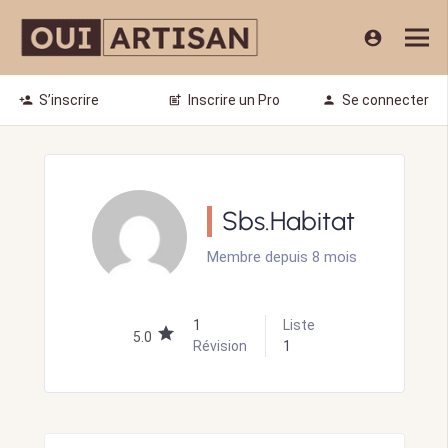
account_circle
S’inscrire
Inscrire un Pro
Se connecter
person_add
post_add
person
Sbs.Habitat
Membre depuis 8 mois
1
Liste
5.0
Révision
1