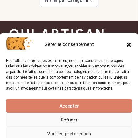
Filtrer par catégorie
OUI ARTISAN
Gérer le consentement
Trouvez l’artisan de
Pour offrir les meilleures expériences, nous utilisons des technologies
confiance pour vos projets !
telles que les cookies pour stocker et/ou accéder aux informations des
appareils. Le fait de consentir à ces technologies nous permettra de traiter
des données telles que le comportement de navigation ou les ID uniques
sur ce site. Le fait de ne pas consentir ou de retirer son consentement peut
avoir un effet négatif sur certaines caractéristiques et fonctions.
TROUVER UN PRO
Accepter
Liens utiles
Refuser
Accueil
Voir les préférences