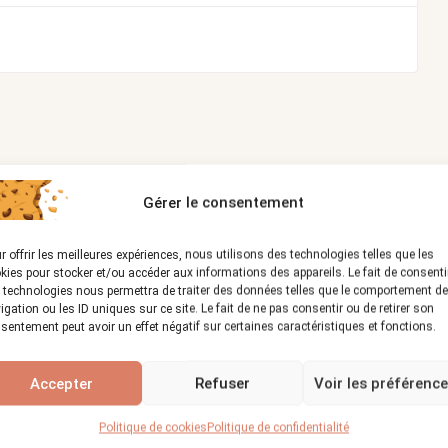
ieur
Restauration
Gérer le consentement
r offrir les meilleures expériences, nous utilisons des technologies telles que les
kies pour stocker et/ou accéder aux informations des appareils. Le fait de consenti
 technologies nous permettra de traiter des données telles que le comportement de
igation ou les ID uniques sur ce site. Le fait de ne pas consentir ou de retirer son
sentement peut avoir un effet négatif sur certaines caractéristiques et fonctions.
Accepter
Refuser
Voir les préférenc
z l’artisan de confiance pour vos
Politique de cookies
Politique de confidentialité