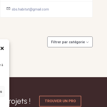
sbs.habitat@gmail.com
Filtrer par catégorie
r à
es
 projets !
TROUVER UN PRO