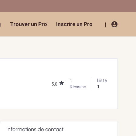
account_circle
g
Trouver un Pro
Inscrire un Pro
|
1
Liste
5.0
Révision
1
Informations de contact