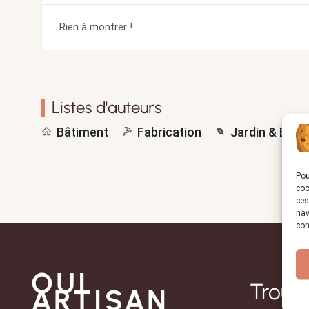
Rien à montrer !
Listes d'auteurs
Bâtiment
Fabrication
Jardin & Extér
Pou
coo
ces
nav
con
OUI
Trouve
ARTISAN