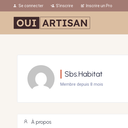
Se connecter
S’inscrire
Inscrire un Pro
person
person_add
post_add
Sbs.Habitat
Membre depuis 8 mois
À propos