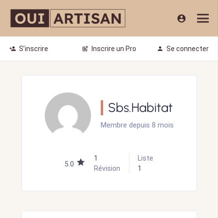
account_circle
S’inscrire
Inscrire un Pro
Se connecter
person_add
post_add
person
Sbs.Habitat
Membre depuis 8 mois
1
Liste
5.0
Révision
1