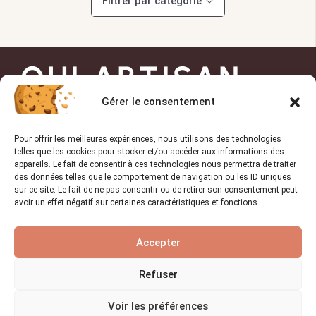
Filtrer par catégorie
OUI ARTISAN
Gérer le consentement
Trouvez l’artisan de
Pour offrir les meilleures expériences, nous utilisons des technologies
confiance pour vos projets !
telles que les cookies pour stocker et/ou accéder aux informations des
appareils. Le fait de consentir à ces technologies nous permettra de traiter
des données telles que le comportement de navigation ou les ID uniques
sur ce site. Le fait de ne pas consentir ou de retirer son consentement peut
avoir un effet négatif sur certaines caractéristiques et fonctions.
TROUVER UN PRO
Accepter
Liens utiles
Refuser
Accueil
Voir les préférences