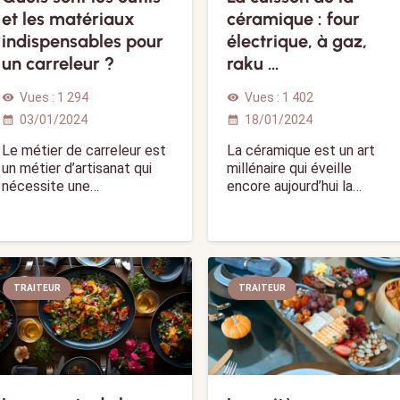
et les matériaux
céramique : four
indispensables pour
électrique, à gaz,
un carreleur ?
raku …
Vues :
1 294
Vues :
1 402
visibility
visibility
03/01/2024
18/01/2024
calendar_month
calendar_month
Le métier de carreleur est
La céramique est un art
un métier d’artisanat qui
millénaire qui éveille
nécessite une…
encore aujourd’hui la…
TRAITEUR
TRAITEUR