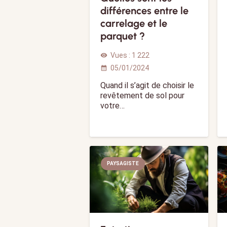
différences entre le
carrelage et le
parquet ?
Vues :
1 222
visibility
05/01/2024
calendar_month
Quand il s’agit de choisir le
revêtement de sol pour
votre…
PAYSAGISTE