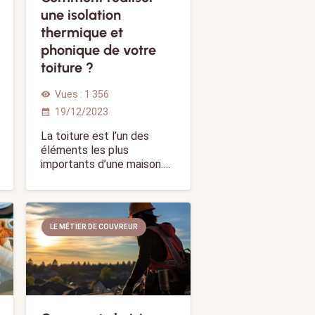
une isolation
thermique et
phonique de votre
toiture ?
Vues :
1 356
visibility
19/12/2023
calendar_month
La toiture est l’un des
éléments les plus
importants d’une maison.…
LE MÉTIER DE COUVREUR