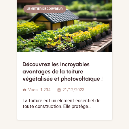
LE MÉTIER DE COUVREUR
Découvrez les incroyables
avantages de la toiture
végétalisée et photovoltaïque !
Vues :
1 234
21/12/2023
visibility
calendar_month
La toiture est un élément essentiel de
toute construction. Elle protège…