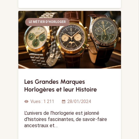
LE MÉTIER D'HORLOGER
Les Grandes Marques
Horlogères et leur Histoire
Vues :
1 211
28/01/2024
visibility
calendar_month
L’univers de l’horlogerie est jalonné
d’histoires fascinantes, de savoir-faire
ancestraux et…