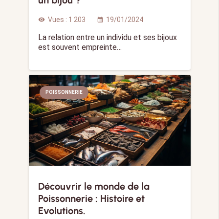
un bijou ?
Vues :
1 203
19/01/2024
visibility
calendar_month
La relation entre un individu et ses bijoux
est souvent empreinte…
POISSONNERIE
Découvrir le monde de la
Poissonnerie : Histoire et
Evolutions.