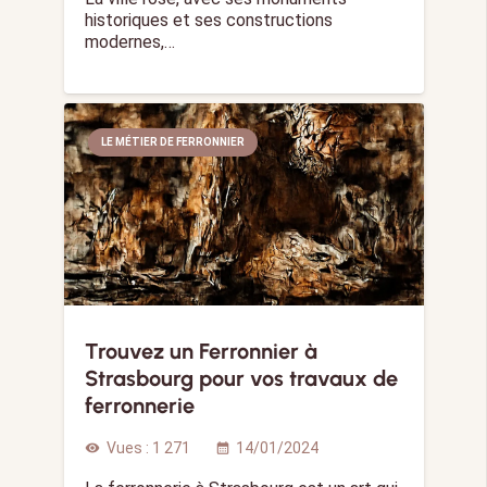
historiques et ses constructions
modernes,…
LE MÉTIER DE FERRONNIER
Trouvez un Ferronnier à
Strasbourg pour vos travaux de
ferronnerie
Vues :
1 271
14/01/2024
visibility
calendar_month