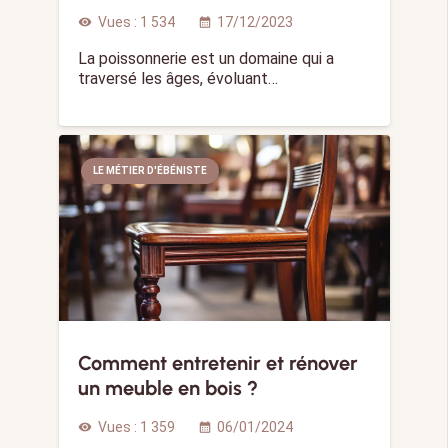
Vues :
1 534
17/12/2023
visibility
calendar_month
La poissonnerie est un domaine qui a
traversé les âges, évoluant…
LE MÉTIER D'ÉBÉNISTE
Comment entretenir et rénover
un meuble en bois ?
Vues :
1 359
06/01/2024
visibility
calendar_month