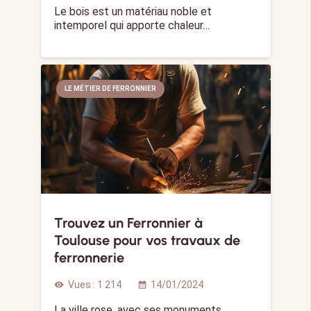
Le bois est un matériau noble et
intemporel qui apporte chaleur…
LE MÉTIER DE FERRONNIER
Trouvez un Ferronnier à
Toulouse pour vos travaux de
ferronnerie
Vues :
1 214
14/01/2024
visibility
calendar_month
La ville rose, avec ses monuments