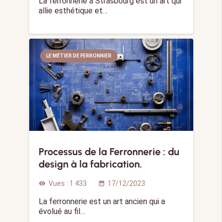
La ferronnerie à Strasbourg est un art qui
allie esthétique et…
LE MÉTIER DE FERRONNIER
Processus de la Ferronnerie : du
design à la fabrication.
Vues :
1 433
17/12/2023
visibility
calendar_month
La ferronnerie est un art ancien qui a
évolué au fil…