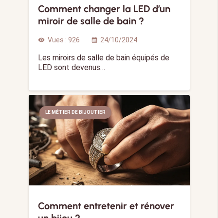
Comment changer la LED d’un
miroir de salle de bain ?
Vues :
926
24/10/2024
visibility
calendar_month
Les miroirs de salle de bain équipés de
LED sont devenus…
LE MÉTIER DE BIJOUTIER
Comment entretenir et rénover