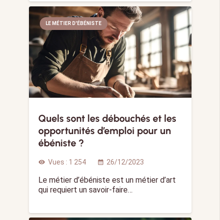
LE MÉTIER D'ÉBÉNISTE
Quels sont les débouchés et les
opportunités d’emploi pour un
ébéniste ?
Vues :
1 254
26/12/2023
visibility
calendar_month
Le métier d’ébéniste est un métier d’art
qui requiert un savoir-faire…