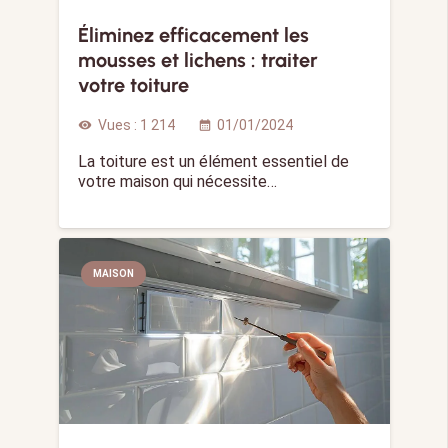
Éliminez efficacement les
mousses et lichens : traiter
votre toiture
Vues :
1 214
01/01/2024
visibility
calendar_month
La toiture est un élément essentiel de
votre maison qui nécessite…
MAISON