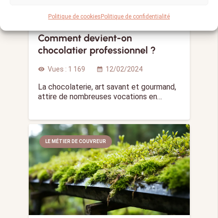
Politique de cookies
Politique de confidentialité
Comment devient-on
chocolatier professionnel ?
Vues :
1 169
12/02/2024
visibility
calendar_month
La chocolaterie, art savant et gourmand,
attire de nombreuses vocations en…
LE MÉTIER DE COUVREUR