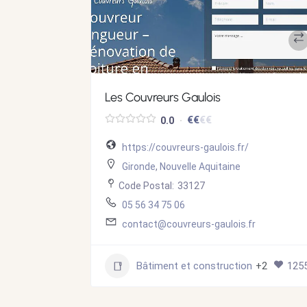
Les Couvreurs Gaulois
€
€
€
€
0.0
https://couvreurs-gaulois.fr/
Gironde
,
Nouvelle Aquitaine
Code Postal:
33127
05 56 34 75 06
contact@couvreurs-gaulois.fr
1073
Bâtiment et construction
+2
125