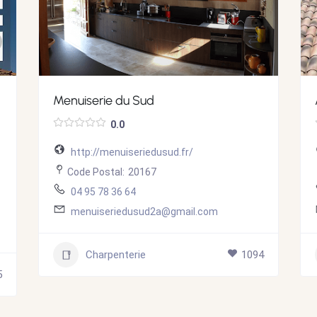
Menuiserie du Sud
0.0
http://menuiseriedusud.fr/
Code Postal:
20167
04 95 78 36 64
menuiseriedusud2a@gmail.com
Charpenterie
1094
5