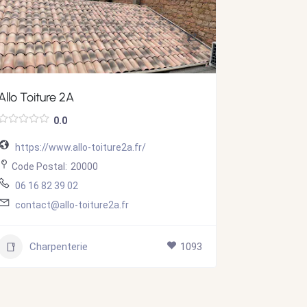
Allo Toiture 2A
MN TOIT
0.0
https://www.allo-toiture2a.fr/
https://t
Code Postal:
20000
Code Post
06 16 82 39 02
06 41 27
contact@allo-toiture2a.fr
mn.couv
Charpenterie
1093
Char