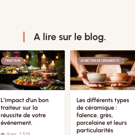
A lire sur le blog.
TRAITEUR
LE MÉTIER DE CÉRAMISTE
L’impact d’un bon
Les différents types
traiteur sur la
de céramique :
réussite de votre
faïence, grès,
événement.
porcelaine et leurs
particularités
Vues :
1 519
visibility