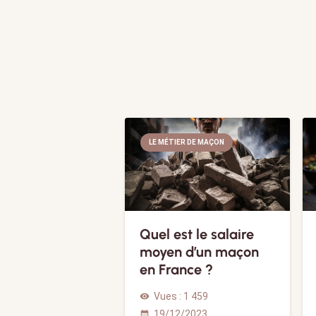
LE MÉTIER DE MAÇON
Quel est le salaire
moyen d’un maçon
en France ?
Vues :
1 459
visibility
19/12/2023
calendar_month