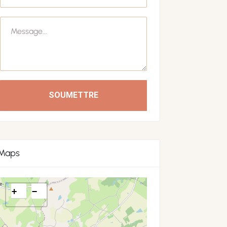
SOUMETTRE
Maps
+
−