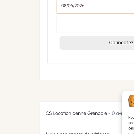
Connectez-
CS Location benne Grenoble
0 avis
Pou
coo
ces
nav