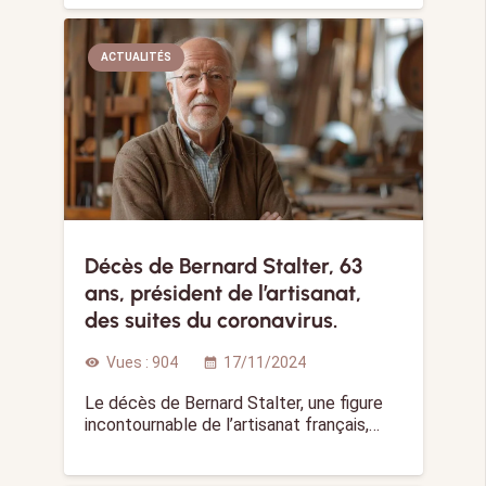
ACTUALITÉS
Décès de Bernard Stalter, 63
ans, président de l’artisanat,
des suites du coronavirus.
Vues :
904
17/11/2024
visibility
calendar_month
Le décès de Bernard Stalter, une figure
incontournable de l’artisanat français,…