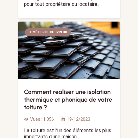
pour tout propriétaire ou locataire.…
LE MÉTIER DE COUVREUR
Comment réaliser une isolation
thermique et phonique de votre
toiture ?
Vues :
1 356
19/12/2023
visibility
calendar_month
La toiture est l’un des éléments les plus
importants d’une maison.…