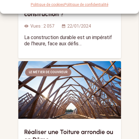
Politique de cookies
Politique de confidentialité
bois comme matériau de
construction ?
Vues :
2 057
22/01/2024
visibility
calendar_month
La construction durable est un impératif
de l’heure, face aux défis…
LE MÉTIER DE COUVREUR
Réaliser une Toiture arrondie ou