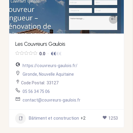
Les Couvreurs Gaulois
€
€
€
€
0.0
https://couvreurs-gaulois.fr/
Gironde
,
Nouvelle Aquitaine
Code Postal:
33127
05 56 34 75 06
contact@couvreurs-gaulois.fr
Bâtiment et construction
+2
1253