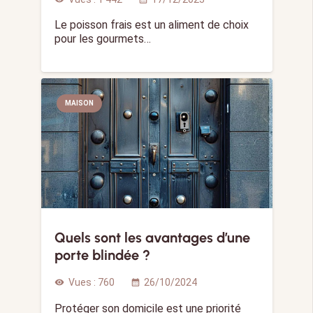
Le poisson frais est un aliment de choix
pour les gourmets…
MAISON
Quels sont les avantages d’une
porte blindée ?
Vues :
760
26/10/2024
visibility
calendar_month
Protéger son domicile est une priorité