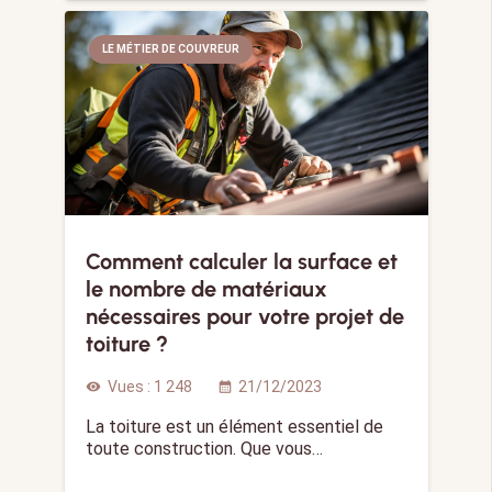
LE MÉTIER DE COUVREUR
Comment calculer la surface et
le nombre de matériaux
nécessaires pour votre projet de
toiture ?
Vues :
1 248
21/12/2023
visibility
calendar_month
La toiture est un élément essentiel de
toute construction. Que vous…