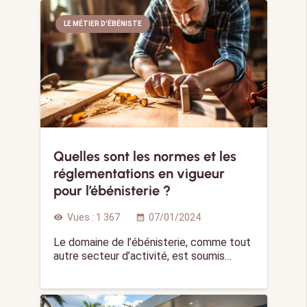
LE MÉTIER D'ÉBÉNISTE
Quelles sont les normes et les
réglementations en vigueur
pour l’ébénisterie ?
Vues :
1 367
07/01/2024
visibility
calendar_month
Le domaine de l’ébénisterie, comme tout
autre secteur d’activité, est soumis…