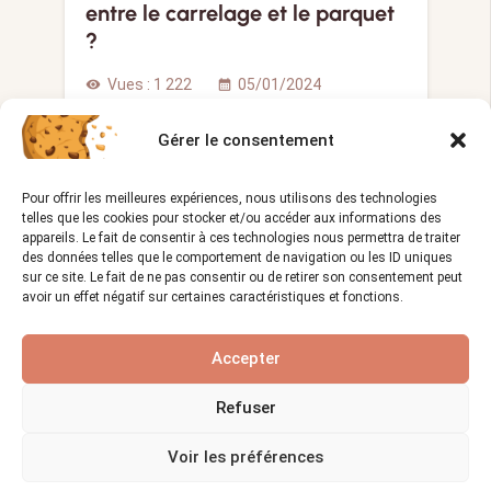
entre le carrelage et le parquet
?
Vues :
1 222
05/01/2024
visibility
calendar_month
Quand il s’agit de choisir le revêtement
Gérer le consentement
de sol pour votre…
Pour offrir les meilleures expériences, nous utilisons des technologies
telles que les cookies pour stocker et/ou accéder aux informations des
appareils. Le fait de consentir à ces technologies nous permettra de traiter
LE MÉTIER D'ÉBÉNISTE
LE MÉTIER DE MAÇON
des données telles que le comportement de navigation ou les ID uniques
sur ce site. Le fait de ne pas consentir ou de retirer son consentement peut
avoir un effet négatif sur certaines caractéristiques et fonctions.
Accepter
Refuser
Quels sont les avantages
Voir les préférences
écologiques et économiques du