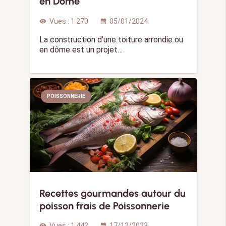
en Dôme
Vues :
1 270
05/01/2024
visibility
calendar_month
La construction d’une toiture arrondie ou
en dôme est un projet…
POISSONNERIE
Recettes gourmandes autour du
poisson frais de Poissonnerie
Vues :
1 442
17/12/2023
visibility
calendar_month