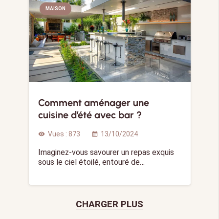
MAISON
Comment aménager une
cuisine d’été avec bar ?
Vues :
873
13/10/2024
visibility
calendar_month
Imaginez-vous savourer un repas exquis
sous le ciel étoilé, entouré de…
CHARGER PLUS