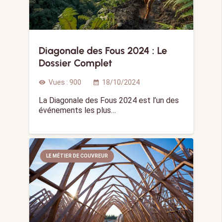
Diagonale des Fous 2024 : Le
Dossier Complet
Vues :
900
18/10/2024
visibility
calendar_month
La Diagonale des Fous 2024 est l’un des
événements les plus…
LE MÉTIER DE COUVREUR