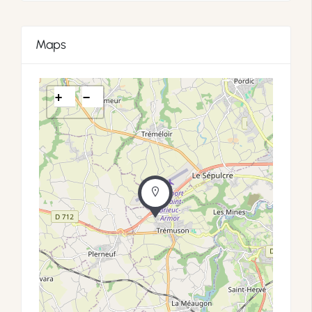
Maps
+
−