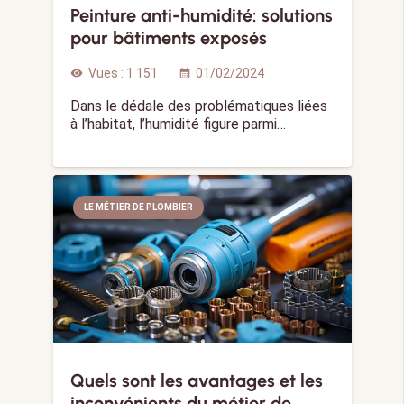
Peinture anti-humidité: solutions
pour bâtiments exposés
Vues :
1 151
01/02/2024
visibility
calendar_month
Dans le dédale des problématiques liées
à l’habitat, l’humidité figure parmi…
LE MÉTIER DE PLOMBIER
Quels sont les avantages et les
inconvénients du métier de