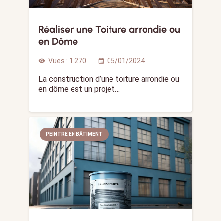
Réaliser une Toiture arrondie ou
en Dôme
Vues :
1 270
05/01/2024
visibility
calendar_month
La construction d’une toiture arrondie ou
en dôme est un projet…
PEINTRE EN BÂTIMENT