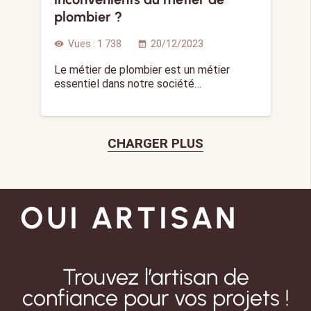
plombier ?
Vues :
1 738
20/12/2023
visibility
calendar_month
Le métier de plombier est un métier
essentiel dans notre société…
CHARGER PLUS
OUI ARTISAN
Trouvez l’artisan de
confiance pour vos projets !