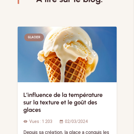
GLACIER
L’influence de la température
sur la texture et le goût des
glaces
Vues :
1 203
02/03/2024
visibility
calendar_month
Depuis sa création, la glace a conquis les