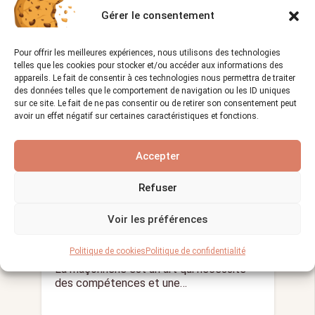
Gérer le consentement
LE MÉTIER DE MAÇON
Pour offrir les meilleures expériences, nous utilisons des technologies
telles que les cookies pour stocker et/ou accéder aux informations des
appareils. Le fait de consentir à ces technologies nous permettra de traiter
des données telles que le comportement de navigation ou les ID uniques
sur ce site. Le fait de ne pas consentir ou de retirer son consentement peut
avoir un effet négatif sur certaines caractéristiques et fonctions.
Accepter
Comment réaliser une
Refuser
maçonnerie en brique ou en
parpaing ?
Voir les préférences
Vues :
1 314
22/12/2023
visibility
calendar_month
Politique de cookies
Politique de confidentialité
La maçonnerie est un art qui nécessite
des compétences et une…