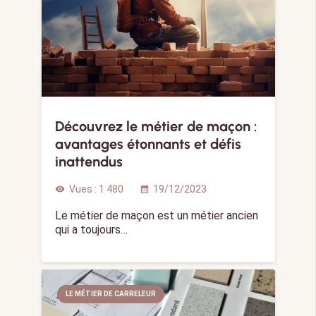
Découvrez le métier de maçon :
avantages étonnants et défis
inattendus
Vues :
1 480
19/12/2023
visibility
calendar_month
Le métier de maçon est un métier ancien
qui a toujours…
LE MÉTIER DE CARRELEUR