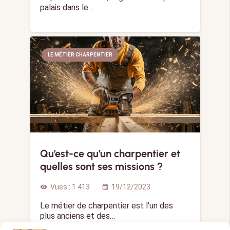
palais dans le…
LE MÉTIER CHARPENTIER
Qu’est-ce qu’un charpentier et
quelles sont ses missions ?
Vues :
1 413
19/12/2023
visibility
calendar_month
Le métier de charpentier est l’un des
plus anciens et des…