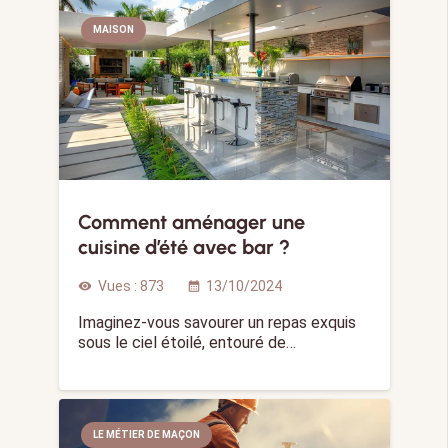
MAISON
Comment aménager une
cuisine d’été avec bar ?
Vues :
873
13/10/2024
visibility
calendar_month
Imaginez-vous savourer un repas exquis
sous le ciel étoilé, entouré de…
LE MÉTIER DE MAÇON