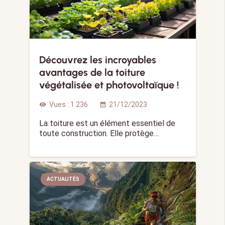
Découvrez les incroyables
avantages de la toiture
végétalisée et photovoltaïque !
Vues :
1 236
21/12/2023
visibility
calendar_month
La toiture est un élément essentiel de
toute construction. Elle protège…
ACTUALITÉS