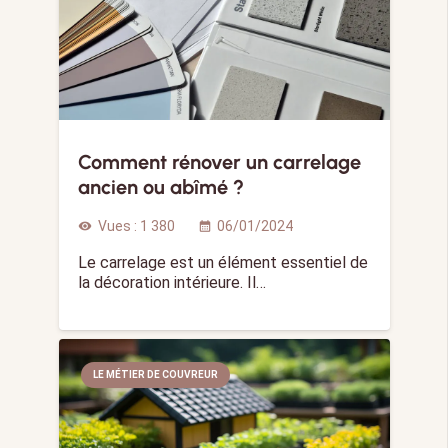
Comment rénover un carrelage
ancien ou abîmé ?
Vues :
1 380
06/01/2024
visibility
calendar_month
Le carrelage est un élément essentiel de
la décoration intérieure. Il…
LE MÉTIER DE COUVREUR