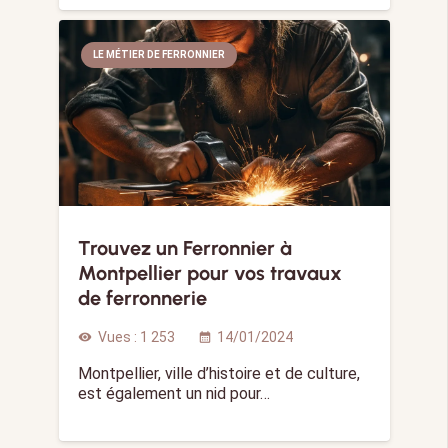
LE MÉTIER DE FERRONNIER
Trouvez un Ferronnier à
Montpellier pour vos travaux
de ferronnerie
Vues :
1 253
14/01/2024
visibility
calendar_month
Montpellier, ville d’histoire et de culture,
est également un nid pour…