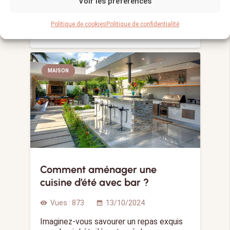
Voir les préférences
La charpente est un élément essentiel
de toute construction. Elle soutient…
Politique de cookies
Politique de confidentialité
MAISON
Comment aménager une
cuisine d’été avec bar ?
Vues :
873
13/10/2024
visibility
calendar_month
Imaginez-vous savourer un repas exquis