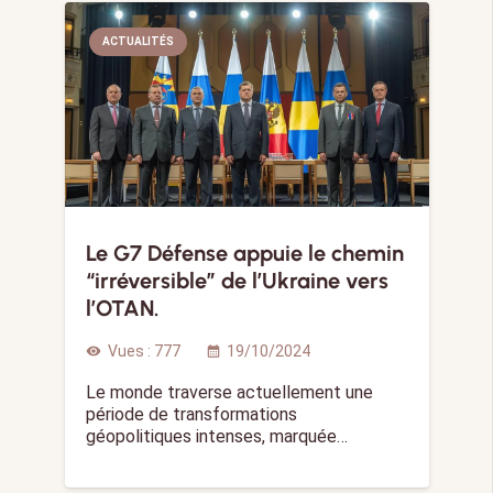
ACTUALITÉS
Le G7 Défense appuie le chemin
“irréversible” de l’Ukraine vers
l’OTAN.
Vues :
777
19/10/2024
visibility
calendar_month
Le monde traverse actuellement une
période de transformations
géopolitiques intenses, marquée…