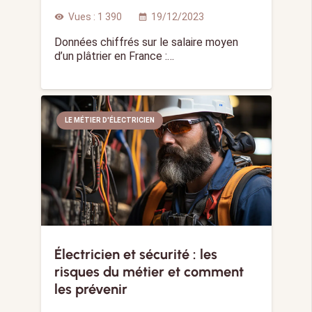
Vues :
1 390
19/12/2023
visibility
calendar_month
Données chiffrés sur le salaire moyen
d’un plâtrier en France :…
LE MÉTIER D'ÉLECTRICIEN
Électricien et sécurité : les
risques du métier et comment
les prévenir