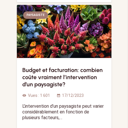
PAYSAGISTE
Budget et facturation: combien
coûte vraiment l’intervention
d’un paysagiste?
Vues :
1 601
17/12/2023
visibility
calendar_month
L’intervention d’un paysagiste peut varier
considérablement en fonction de
plusieurs facteurs,…