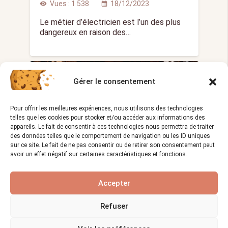
Vues :
1 538
18/12/2023
visibility
calendar_month
Le métier d’électricien est l’un des plus
dangereux en raison des…
LE MÉTIER CHARPENTIER
Gérer le consentement
Pour offrir les meilleures expériences, nous utilisons des technologies
telles que les cookies pour stocker et/ou accéder aux informations des
appareils. Le fait de consentir à ces technologies nous permettra de traiter
des données telles que le comportement de navigation ou les ID uniques
sur ce site. Le fait de ne pas consentir ou de retirer son consentement peut
avoir un effet négatif sur certaines caractéristiques et fonctions.
Entretenir sa Charpente :
Accepter
conseils d’experts et bonnes
pratiques
Refuser
Vues :
1 185
30/12/2023
visibility
calendar_month