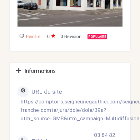
Peintre
0
0 Révision
POPULAIRE
Informations
URL du site
https://comptoirs.seigneuriegauthier.com/seigneu
franche-comte/jura/dole/dole/39a?
utm_source=GMB&utm_campaign=Multidiffusio
03 84 82