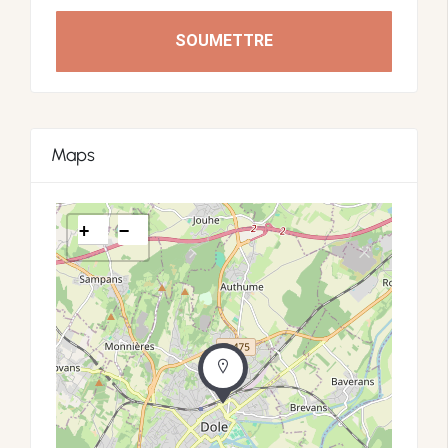
SOUMETTRE
Maps
+
−