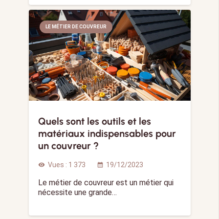
LE MÉTIER DE COUVREUR
Quels sont les outils et les
matériaux indispensables pour
un couvreur ?
Vues :
1 373
19/12/2023
visibility
calendar_month
Le métier de couvreur est un métier qui
nécessite une grande…