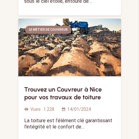
sous le ciel étoilé, entouré de…
LE MÉTIER DE COUVREUR
Trouvez un Couvreur à Nice
pour vos travaux de toiture
Vues :
1 228
14/01/2024
visibility
calendar_month
La toiture est l’élément clé garantissant
l’intégrité et le confort de…