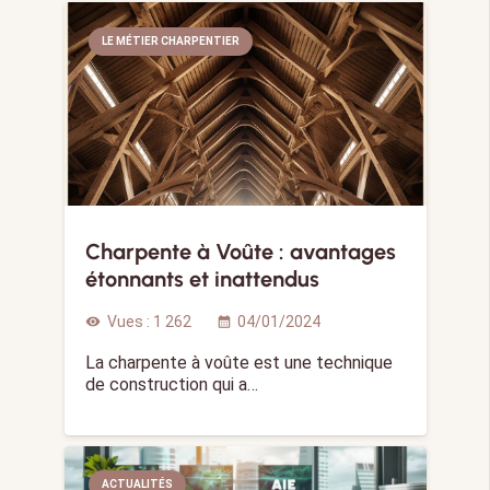
LE MÉTIER CHARPENTIER
Charpente à Voûte : avantages
étonnants et inattendus
Vues :
1 262
04/01/2024
visibility
calendar_month
La charpente à voûte est une technique
de construction qui a…
ACTUALITÉS