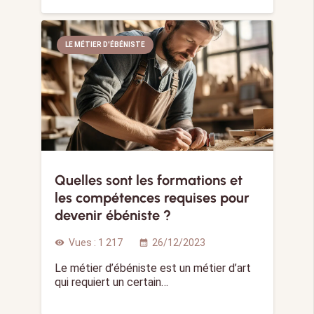
LE MÉTIER D'ÉBÉNISTE
Quelles sont les formations et
les compétences requises pour
devenir ébéniste ?
Vues :
1 217
26/12/2023
visibility
calendar_month
Le métier d’ébéniste est un métier d’art
qui requiert un certain…