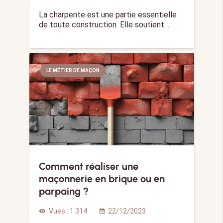
La charpente est une partie essentielle
de toute construction. Elle soutient…
LE MÉTIER DE MAÇON
Comment réaliser une
maçonnerie en brique ou en
parpaing ?
Vues :
1 314
22/12/2023
visibility
calendar_month