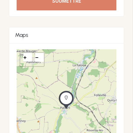
SOUMETTRE
Maps
+
−