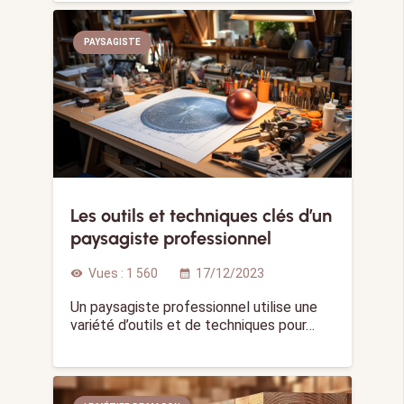
PAYSAGISTE
Les outils et techniques clés d’un
paysagiste professionnel
Vues :
1 560
17/12/2023
visibility
calendar_month
Un paysagiste professionnel utilise une
variété d’outils et de techniques pour…