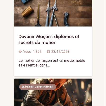
Devenir Maçon : diplômes et
secrets du métier
Vues :
1 352
23/12/2023
visibility
calendar_month
Le métier de maçon est un métier noble
et essentiel dans…
LE MÉTIER DE FERRONNIER