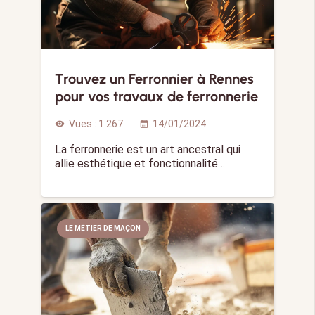
Trouvez un Ferronnier à Rennes
pour vos travaux de ferronnerie
Vues :
1 267
14/01/2024
visibility
calendar_month
La ferronnerie est un art ancestral qui
allie esthétique et fonctionnalité…
LE MÉTIER DE MAÇON