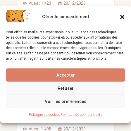
Vues :
1 423
20/12/2023
visibility
calendar_month
La maçonnerie en pierre naturelle est une
Gérer le consentement
technique de construction ancienne…
Pour offrir les meilleures expériences, nous utilisons des technologies
telles que les cookies pour stocker et/ou accéder aux informations des
appareils. Le fait de consentir à ces technologies nous permettra de traiter
LE MÉTIER CHARPENTIER
des données telles que le comportement de navigation ou les ID uniques
sur ce site. Le fait de ne pas consentir ou de retirer son consentement peut
avoir un effet négatif sur certaines caractéristiques et fonctions.
Accepter
Refuser
Voir les préférences
Comment choisir un
Charpentier expert pour vos
Politique de cookies
Politique de confidentialité
travaux de charpente
Vues :
1 405
20/12/2023
visibility
calendar_month