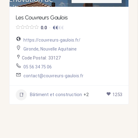
Les Couvreurs Gaulois
€
€
€
€
0.0
https://couvreurs-gaulois.fr/
Gironde
,
Nouvelle Aquitaine
Code Postal:
33127
05 56 34 75 06
contact@couvreurs-gaulois.fr
Bâtiment et construction
+2
1253