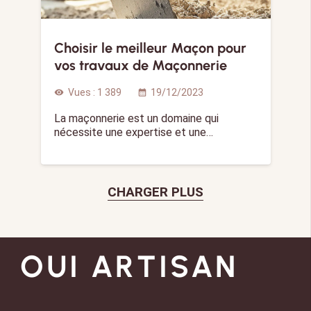
Choisir le meilleur Maçon pour
vos travaux de Maçonnerie
Vues :
1 389
19/12/2023
visibility
calendar_month
La maçonnerie est un domaine qui
nécessite une expertise et une…
CHARGER PLUS
OUI ARTISAN