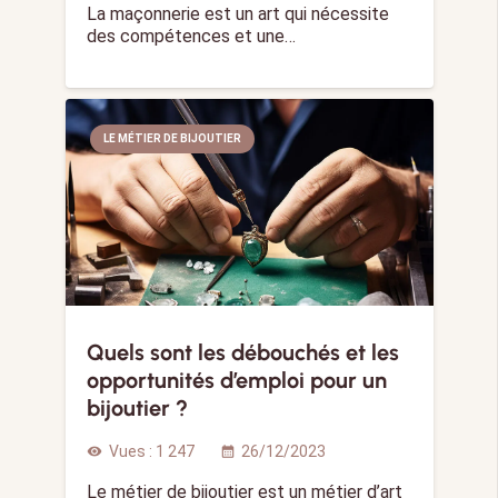
La maçonnerie est un art qui nécessite
des compétences et une…
LE MÉTIER DE BIJOUTIER
Quels sont les débouchés et les
opportunités d’emploi pour un
bijoutier ?
Vues :
1 247
26/12/2023
visibility
calendar_month
Le métier de bijoutier est un métier d’art