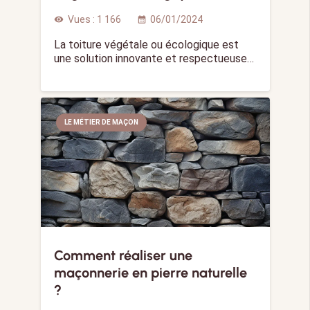
Vues :
1 166
06/01/2024
visibility
calendar_month
La toiture végétale ou écologique est
une solution innovante et respectueuse…
LE MÉTIER DE MAÇON
Comment réaliser une
maçonnerie en pierre naturelle
?