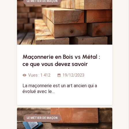
LE MÉTIER DE MAÇON
Maçonnerie en Bois vs Métal :
ce que vous devez savoir
Vues :
1 412
19/12/2023
visibility
calendar_month
La maçonnerie est un art ancien qui a
évolué avec le…
LE MÉTIER DE MAÇON