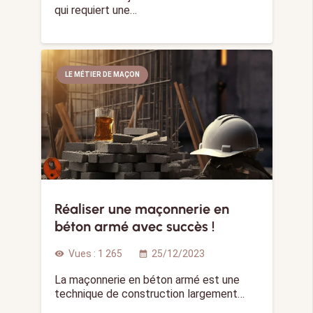
qui requiert une…
LE MÉTIER DE MAÇON
Réaliser une maçonnerie en
béton armé avec succès !
Vues :
1 265
25/12/2023
visibility
calendar_month
La maçonnerie en béton armé est une
technique de construction largement…