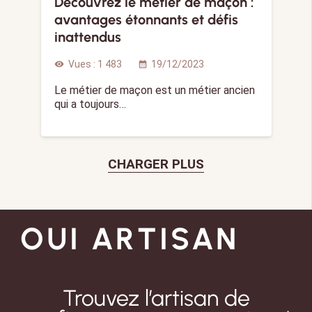
Découvrez le métier de maçon :
avantages étonnants et défis
inattendus
Vues :
1 483
19/12/2023
visibility
calendar_month
Le métier de maçon est un métier ancien
qui a toujours…
CHARGER PLUS
OUI ARTISAN
Trouvez l’artisan de