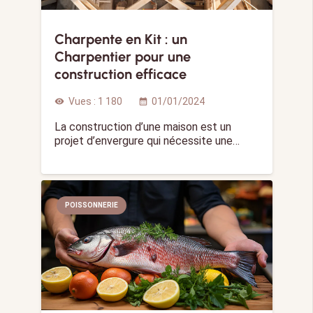
Charpente en Kit : un
Charpentier pour une
construction efficace
Vues :
1 180
01/01/2024
visibility
calendar_month
La construction d’une maison est un
projet d’envergure qui nécessite une…
POISSONNERIE