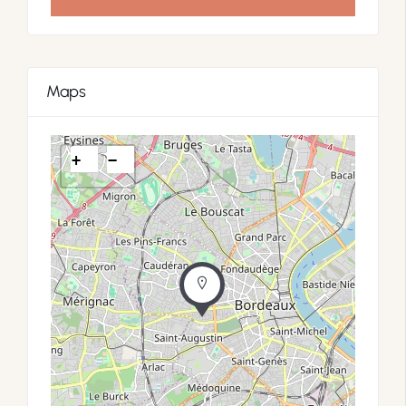
Maps
+
−