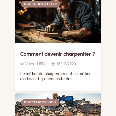
LE MÉTIER CHARPENTIER
Comment devenir charpentier ?
Vues :
1 554
16/12/2023
visibility
calendar_month
Le métier de charpentier est un métier
d’artisanat qui nécessite des…
LE MÉTIER DE COUVREUR