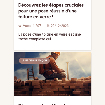
Découvrez les étapes cruciales
pour une pose réussie d’une
toiture en verre !
Vues :
1 207
29/12/2023
visibility
calendar_month
La pose d’une toiture en verre est une
tâche complexe qui…
LE MÉTIER DE MAÇON