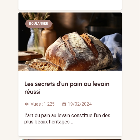
BOULANGER
Les secrets d’un pain au levain
réussi
Vues :
1 225
19/02/2024
visibility
calendar_month
L’art du pain au levain constitue l’un des
plus beaux héritages…