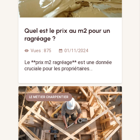
Quel est le prix au m2 pour un
ragréage ?
Vues :
875
01/11/2024
visibility
calendar_month
Le **prix m2 ragréage** est une donnée
cruciale pour les propriétaires…
LE MÉTIER CHARPENTIER