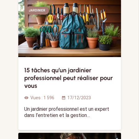
JARDINIER
15 tâches qu’un jardinier
professionnel peut réaliser pour
vous
Vues :
1 596
17/12/2023
visibility
calendar_month
Un jardinier professionnel est un expert
dans l’entretien et la gestion…