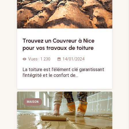
Trouvez un Couvreur à Nice
pour vos travaux de toiture
Vues :
1 230
14/01/2024
visibility
calendar_month
La toiture est l’élément clé garantissant
l’intégrité et le confort de…
MAISON