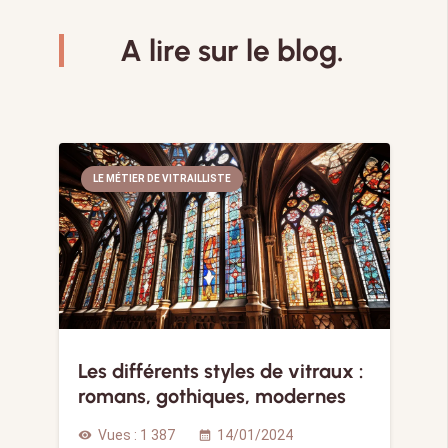
A lire sur le blog.
LE MÉTIER DE VITRAILLISTE
Les différents styles de vitraux :
romans, gothiques, modernes
Vues :
1 387
14/01/2024
visibility
calendar_month