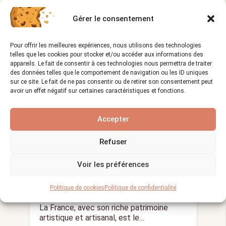
La ferronnerie à Strasbourg est un art qui
allie esthétique et…
Gérer le consentement
Pour offrir les meilleures expériences, nous utilisons des technologies
telles que les cookies pour stocker et/ou accéder aux informations des
LE MÉTIER D'ÉBÉNISTE
appareils. Le fait de consentir à ces technologies nous permettra de traiter
des données telles que le comportement de navigation ou les ID uniques
sur ce site. Le fait de ne pas consentir ou de retirer son consentement peut
avoir un effet négatif sur certaines caractéristiques et fonctions.
Accepter
Refuser
Qu’est-ce qu’un ébéniste et
Voir les préférences
quelles sont ses missions ?
Politique de cookies
Politique de confidentialité
Vues :
1 258
26/12/2023
visibility
calendar_month
La France, avec son riche patrimoine
artistique et artisanal, est le…