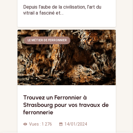
Depuis l’aube de la civilisation, l’art du
vitrail a fasciné et…
LE MÉTIER DE FERRONNIER
Trouvez un Ferronnier à
Strasbourg pour vos travaux de
ferronnerie
Vues :
1 276
14/01/2024
visibility
calendar_month