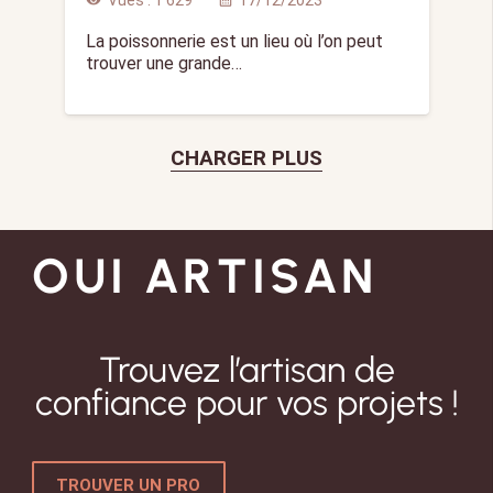
Vues :
1 629
17/12/2023
visibility
calendar_month
La poissonnerie est un lieu où l’on peut
trouver une grande…
CHARGER PLUS
OUI ARTISAN
Trouvez l’artisan de
confiance pour vos projets !
TROUVER UN PRO