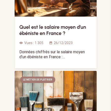
Quel est le salaire moyen d’un
ébéniste en France ?
Vues :
1 305
26/12/2023
visibility
calendar_month
Données chiffrés sur le salaire moyen
d’un ébéniste en France :…
LE MÉTIER DE PLÂTRIER