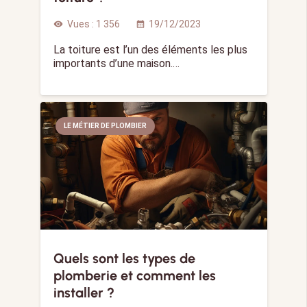
Vues :
1 356
19/12/2023
visibility
calendar_month
La toiture est l’un des éléments les plus
importants d’une maison.…
LE MÉTIER DE PLOMBIER
Quels sont les types de
plomberie et comment les
installer ?