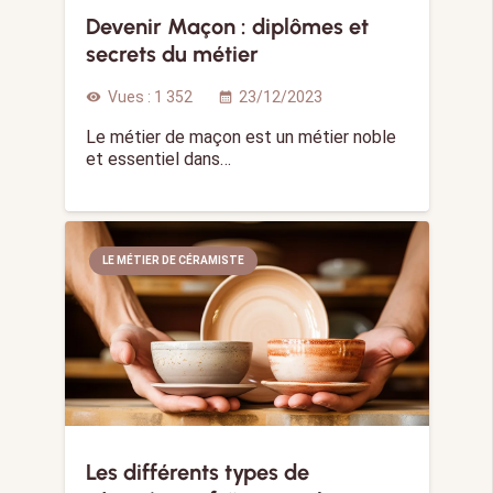
Devenir Maçon : diplômes et
secrets du métier
Vues :
1 352
23/12/2023
visibility
calendar_month
Le métier de maçon est un métier noble
et essentiel dans…
LE MÉTIER DE CÉRAMISTE
Les différents types de