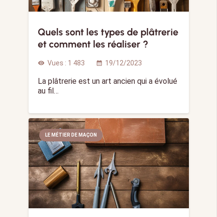
Quels sont les types de plâtrerie
et comment les réaliser ?
Vues :
1 483
19/12/2023
visibility
calendar_month
La plâtrerie est un art ancien qui a évolué
au fil…
LE MÉTIER DE MAÇON