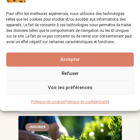
GLACIER
Pour offrir les meilleures expériences, nous utilisons des technologies
telles que les cookies pour stocker et/ou accéder aux informations des
appareils. Le fait de consentir à ces technologies nous permettra de traiter
des données telles que le comportement de navigation ou les ID uniques
sur ce site. Le fait de ne pas consentir ou de retirer son consentement peut
avoir un effet négatif sur certaines caractéristiques et fonctions.
Accepter
Glaces et environnement : quel
impact ?
Refuser
Vues :
1 224
03/03/2024
visibility
calendar_month
Voir les préférences
La glace, cet incontournable plaisir
gustatif, s’est imposée au fil des…
Politique de cookies
Politique de confidentialité
JARDINIER