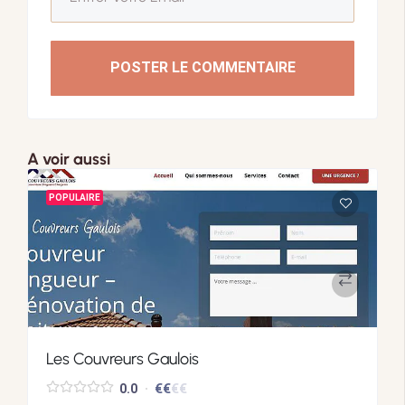
POSTER LE COMMENTAIRE
A voir aussi
POPULAIRE
Les Couvreurs Gaulois
€
€
€
€
0.0