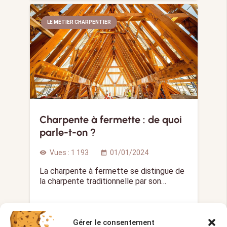
LE MÉTIER CHARPENTIER
Charpente à fermette : de quoi
parle-t-on ?
Vues :
1 193
01/01/2024
visibility
calendar_month
La charpente à fermette se distingue de
la charpente traditionnelle par son…
Gérer le consentement