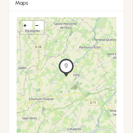
Maps
+
−