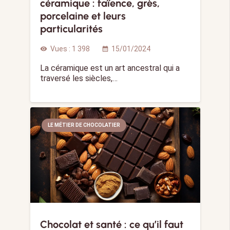
céramique : faïence, grès,
porcelaine et leurs
particularités
Vues :
1 398
15/01/2024
visibility
calendar_month
La céramique est un art ancestral qui a
traversé les siècles,…
LE MÉTIER DE CHOCOLATIER
Chocolat et santé : ce qu’il faut