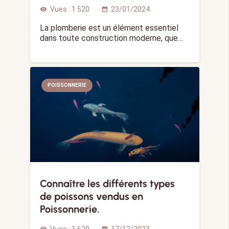
Vues :
1 520
23/01/2024
visibility
calendar_month
La plomberie est un élément essentiel
dans toute construction moderne, que…
POISSONNERIE
Connaître les différents types
de poissons vendus en
Poissonnerie.