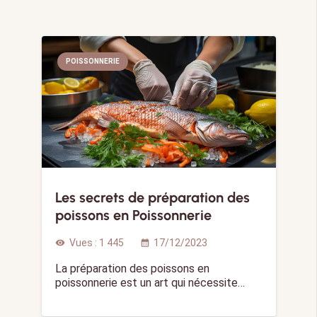
POISSONNERIE
Les secrets de préparation des
poissons en Poissonnerie
Vues :
1 445
17/12/2023
visibility
calendar_month
La préparation des poissons en
poissonnerie est un art qui nécessite…