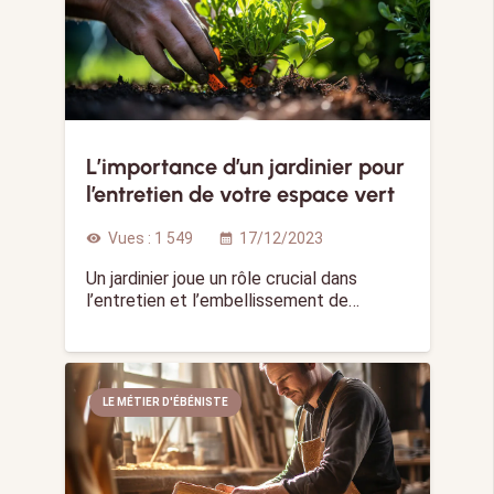
L’importance d’un jardinier pour
l’entretien de votre espace vert
Vues :
1 549
17/12/2023
visibility
calendar_month
Un jardinier joue un rôle crucial dans
l’entretien et l’embellissement de…
LE MÉTIER D'ÉBÉNISTE