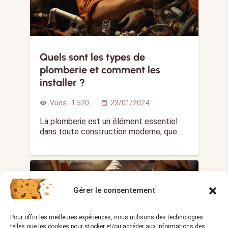
Quels sont les types de
plomberie et comment les
installer ?
Vues :
1 520
23/01/2024
visibility
calendar_month
La plomberie est un élément essentiel
dans toute construction moderne, que…
BOULANGER
Gérer le consentement
Pour offrir les meilleures expériences, nous utilisons des technologies
telles que les cookies pour stocker et/ou accéder aux informations des