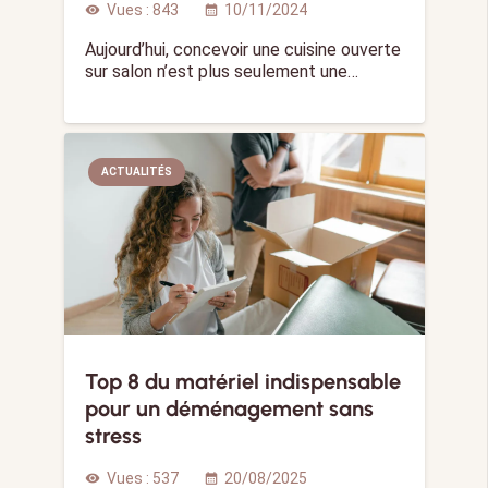
Vues :
843
10/11/2024
visibility
calendar_month
Aujourd’hui, concevoir une cuisine ouverte
sur salon n’est plus seulement une…
ACTUALITÉS
Top 8 du matériel indispensable
pour un déménagement sans
stress
Vues :
537
20/08/2025
visibility
calendar_month