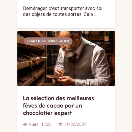
Déménager, c’est transporter avec soi
des objets de toutes sortes. Cela…
LE MÉTIER DE CHOCOLATIER
La sélection des meilleures
fèves de cacao par un
chocolatier expert
Vues :
1 223
11/02/2024
visibility
calendar_month