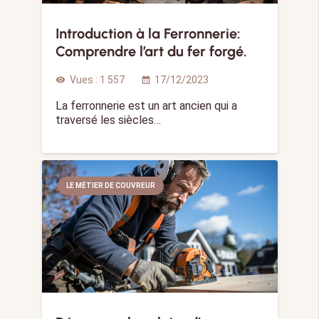
Introduction à la Ferronnerie:
Comprendre l’art du fer forgé.
Vues :
1 557
17/12/2023
visibility
calendar_month
La ferronnerie est un art ancien qui a
traversé les siècles…
LE MÉTIER DE COUVREUR