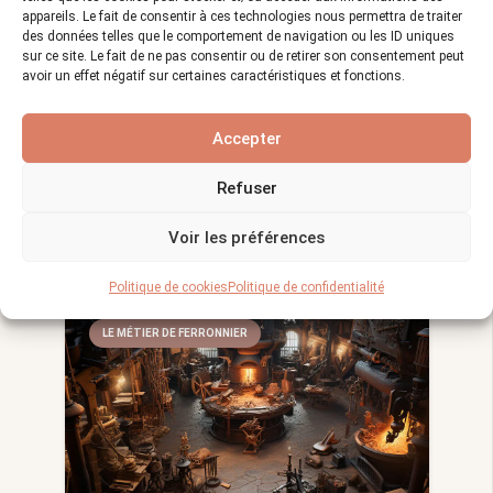
appareils. Le fait de consentir à ces technologies nous permettra de traiter
des données telles que le comportement de navigation ou les ID uniques
sur ce site. Le fait de ne pas consentir ou de retirer son consentement peut
avoir un effet négatif sur certaines caractéristiques et fonctions.
Le secret des croissants parfaits
Accepter
Vues :
1 141
22/02/2024
visibility
calendar_month
Le croissant, symbole de la pâtisserie
Refuser
française, est une viennoiserie
appréciée…
Voir les préférences
Politique de cookies
Politique de confidentialité
LE MÉTIER DE FERRONNIER