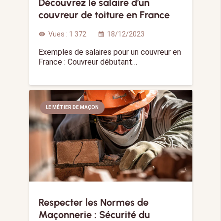
Découvrez le salaire d’un
couvreur de toiture en France
Vues :
1 372
18/12/2023
visibility
calendar_month
Exemples de salaires pour un couvreur en
France : Couvreur débutant…
LE MÉTIER DE MAÇON
Respecter les Normes de
Maçonnerie : Sécurité du