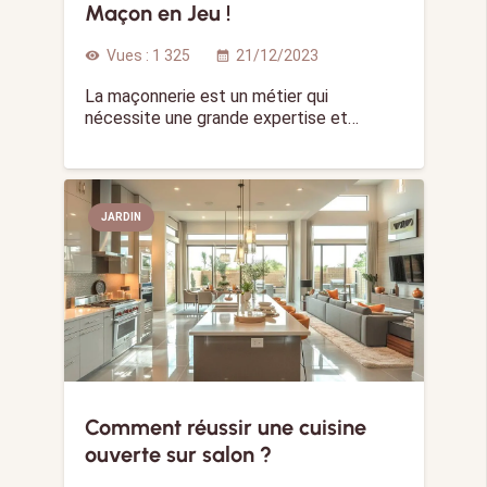
Maçon en Jeu !
Vues :
1 325
21/12/2023
visibility
calendar_month
La maçonnerie est un métier qui
nécessite une grande expertise et…
JARDIN
Comment réussir une cuisine
ouverte sur salon ?