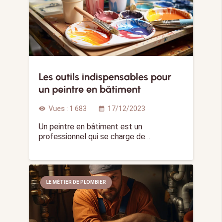
Les outils indispensables pour
un peintre en bâtiment
Vues :
1 683
17/12/2023
visibility
calendar_month
Un peintre en bâtiment est un
professionnel qui se charge de…
LE MÉTIER DE PLOMBIER