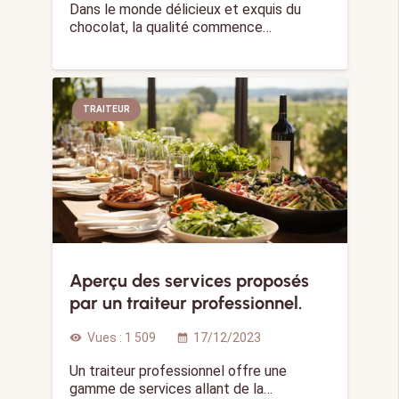
Dans le monde délicieux et exquis du
chocolat, la qualité commence…
TRAITEUR
Aperçu des services proposés
par un traiteur professionnel.
Vues :
1 509
17/12/2023
visibility
calendar_month
Un traiteur professionnel offre une
gamme de services allant de la…