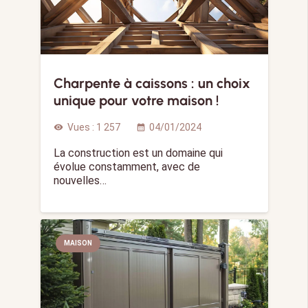
Charpente à caissons : un choix
unique pour votre maison !
Vues :
1 257
04/01/2024
visibility
calendar_month
La construction est un domaine qui
évolue constamment, avec de
nouvelles…
MAISON