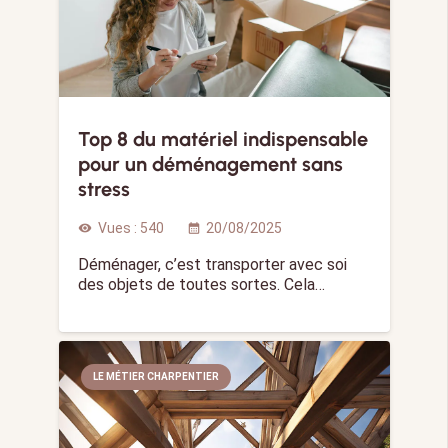
Top 8 du matériel indispensable
pour un déménagement sans
stress
Vues :
540
20/08/2025
visibility
calendar_month
Déménager, c’est transporter avec soi
des objets de toutes sortes. Cela…
LE MÉTIER CHARPENTIER