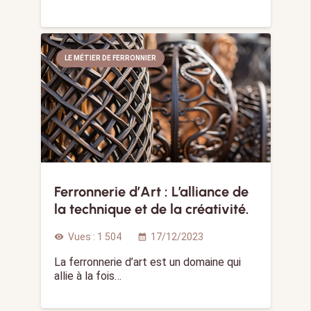
LE MÉTIER DE FERRONNIER
Ferronnerie d’Art : L’alliance de
la technique et de la créativité.
Vues :
1 504
17/12/2023
visibility
calendar_month
La ferronnerie d’art est un domaine qui
allie à la fois…