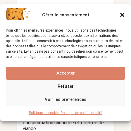
Gérer le consentement
BOUCHERIE
Pour offrir les meilleures expériences, nous utilisons des technologies
telles que les cookies pour stocker et/ou accéder aux informations des
appareils. Le fait de consentir à ces technologies nous permettra de traiter
des données telles que le comportement de navigation ou les ID uniques
sur ce site. Le fait de ne pas consentir ou de retirer son consentement peut
avoir un effet négatif sur certaines caractéristiques et fonctions.
Accepter
Boucherie : Les bienfaits d’une
Refuser
consommation raisonnée et
éclairée de viande
Voir les préférences
Vues :
1 519
17/12/2023
visibility
calendar_month
Politique de cookies
Politique de confidentialité
Boucherie : Les bienfaits d’une
consommation raisonnée et éclairée de
viande…