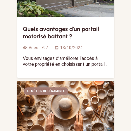
Quels avantages d’un portail
motorisé battant ?
Vues :
797
13/10/2024
visibility
calendar_month
Vous envisagez d’améliorer l’accès à
votre propriété en choisissant un portail…
LE MÉTIER DE CÉRAMISTE