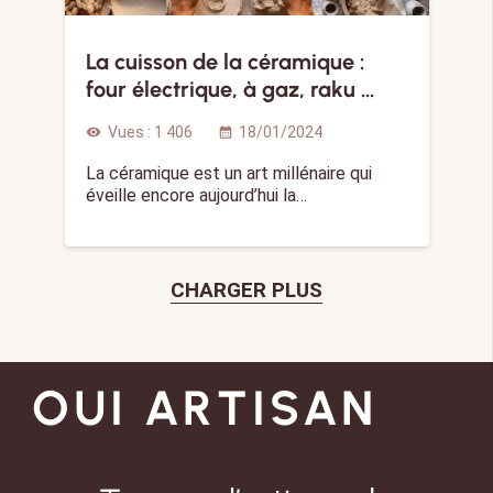
La cuisson de la céramique :
four électrique, à gaz, raku …
Vues :
1 406
18/01/2024
visibility
calendar_month
La céramique est un art millénaire qui
éveille encore aujourd’hui la…
CHARGER PLUS
OUI ARTISAN