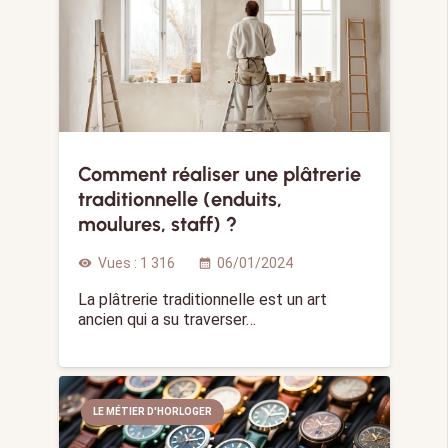
Comment réaliser une plâtrerie
traditionnelle (enduits,
moulures, staff) ?
Vues :
1 316
06/01/2024
visibility
calendar_month
La plâtrerie traditionnelle est un art
ancien qui a su traverser…
LE MÉTIER D'HORLOGER