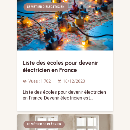
LE MÉTIER D'ÉLECTRICIEN
Liste des écoles pour devenir
électricien en France
Vues :
1 702
16/12/2023
visibility
calendar_month
Liste des écoles pour devenir électricien
en France Devenir électricien est…
LE MÉTIER DE PLÂTRIER