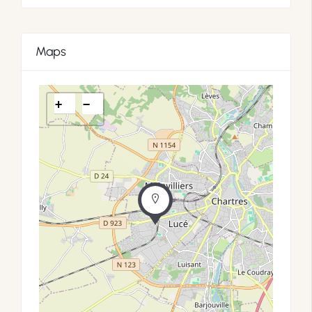
Maps
+
−