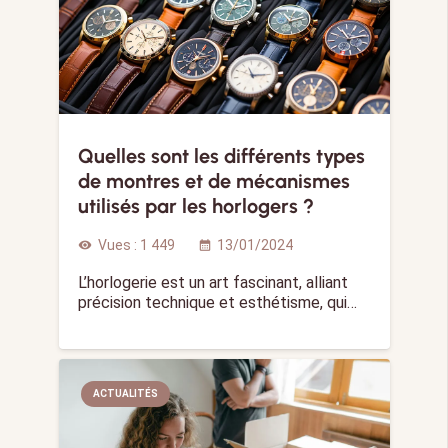
Quelles sont les différents types
de montres et de mécanismes
utilisés par les horlogers ?
Vues :
1 449
13/01/2024
visibility
calendar_month
L’horlogerie est un art fascinant, alliant
précision technique et esthétisme, qui…
ACTUALITÉS