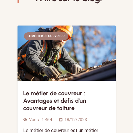
LE MÉTIER DE COUVREUR
Le métier de couvreur :
Avantages et défis d’un
couvreur de toiture
Vues :
1 464
18/12/2023
visibility
calendar_month
Le métier de couvreur est un métier