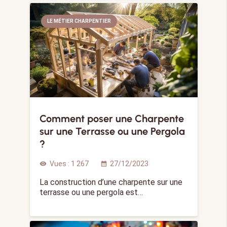
LE MÉTIER CHARPENTIER
Comment poser une Charpente
sur une Terrasse ou une Pergola
?
Vues :
1 267
27/12/2023
visibility
calendar_month
La construction d’une charpente sur une
terrasse ou une pergola est…