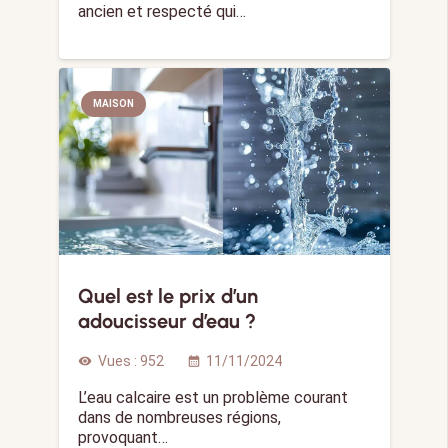
ancien et respecté qui…
MAISON
Quel est le prix d’un
adoucisseur d’eau ?
Vues :
952
11/11/2024
visibility
calendar_month
L’eau calcaire est un problème courant
dans de nombreuses régions,
provoquant…