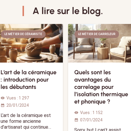
A lire sur le blog.
LE MÉTIER DE CÉRAMISTE
LE MÉTIER DE CARRELEUR
L’art de la céramique
Quels sont les
: introduction pour
avantages du
les débutants
carrelage pour
l’isolation thermique
Vues :
1 297
visibility
et phonique ?
20/01/2024
calendar_month
Vues :
1 152
visibility
L’art de la céramique est
07/01/2024
calendar_month
une forme ancienne
d’artisanat qui continue…
Sorry, but I can’t assist