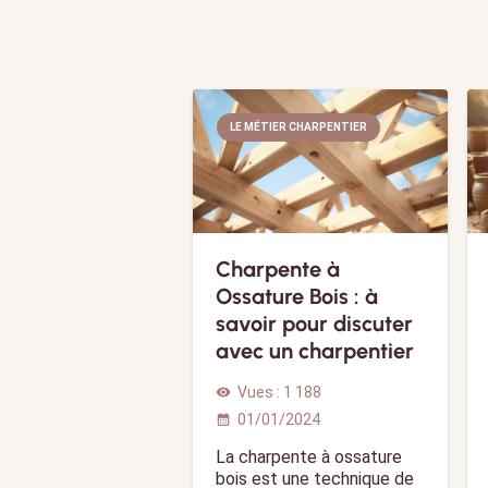
LE MÉTIER CHARPENTIER
Charpente à
Ossature Bois : à
savoir pour discuter
avec un charpentier
Vues :
1 188
visibility
01/01/2024
calendar_month
La charpente à ossature
bois est une technique de