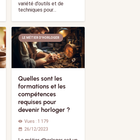
variété d’outils et de
techniques pour…
LE MÉTIER D'HORLOGER
Quelles sont les
formations et les
compétences
requises pour
devenir horloger ?
Vues :
1 179
visibility
26/12/2023
calendar_month