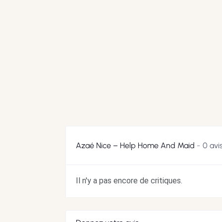
Azaé Nice – Help Home And Maid
0 avi
Il n'y a pas encore de critiques.