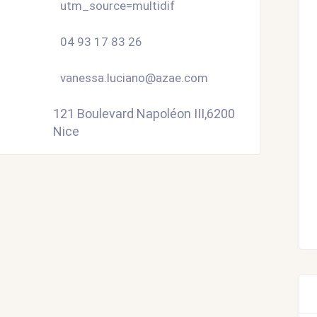
utm_source=multidif
04 93 17 83 26
vanessa.luciano@azae.com
121 Boulevard Napoléon III,6200
Nice