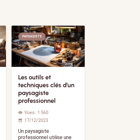
PAYSAGISTE
Les outils et
techniques clés d’un
paysagiste
professionnel
Vues :
1 560
visibility
17/12/2023
calendar_month
Un paysagiste
professionnel utilise une