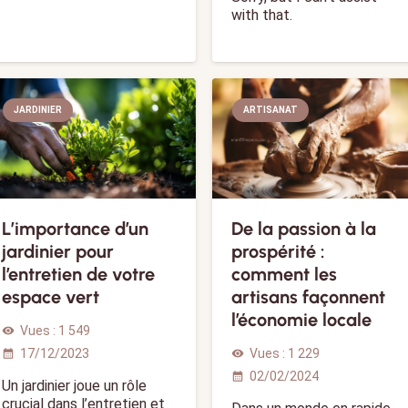
with that.
JARDINIER
ARTISANAT
L’importance d’un
De la passion à la
jardinier pour
prospérité :
l’entretien de votre
comment les
espace vert
artisans façonnent
l’économie locale
Vues :
1 549
visibility
17/12/2023
Vues :
1 229
calendar_month
visibility
02/02/2024
calendar_month
Un jardinier joue un rôle
crucial dans l’entretien et