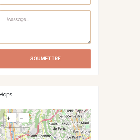
SOUMETTRE
Maps
+
−