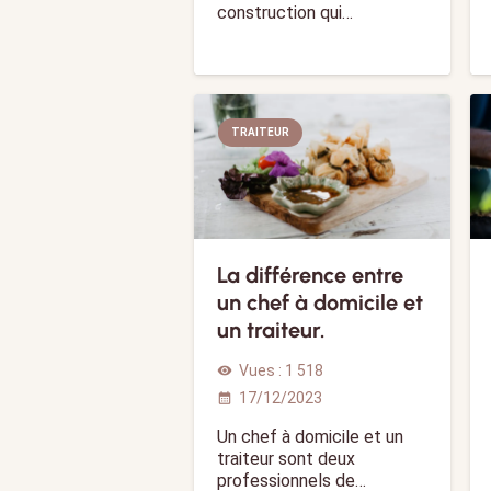
construction qui…
TRAITEUR
La différence entre
un chef à domicile et
un traiteur.
Vues :
1 518
visibility
17/12/2023
calendar_month
Un chef à domicile et un
traiteur sont deux
professionnels de…