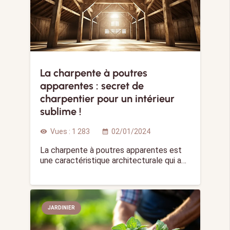
La charpente à poutres
apparentes : secret de
charpentier pour un intérieur
sublime !
Vues :
1 283
02/01/2024
visibility
calendar_month
La charpente à poutres apparentes est
une caractéristique architecturale qui a…
JARDINIER