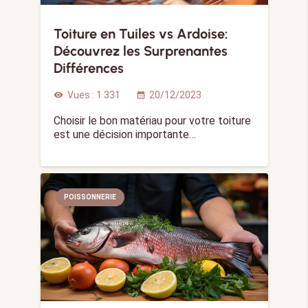
Toiture en Tuiles vs Ardoise:
Découvrez les Surprenantes
Différences
Vues :
1 331
20/12/2023
visibility
calendar_month
Choisir le bon matériau pour votre toiture
est une décision importante…
POISSONNERIE