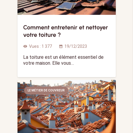
Comment entretenir et nettoyer
votre toiture ?
Vues :
1 377
19/12/2023
visibility
calendar_month
La toiture est un élément essentiel de
votre maison. Elle vous…
LE MÉTIER DE COUVREUR