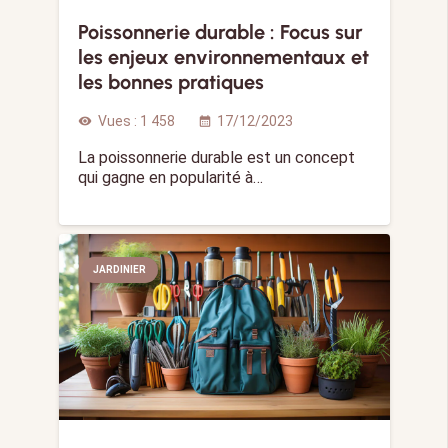
Poissonnerie durable : Focus sur
les enjeux environnementaux et
les bonnes pratiques
Vues :
1 458
17/12/2023
visibility
calendar_month
La poissonnerie durable est un concept
qui gagne en popularité à…
JARDINIER