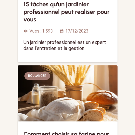
15 tâches qu’un jardinier
professionnel peut réaliser pour
vous
Vues :
1 593
17/12/2023
visibility
calendar_month
Un jardinier professionnel est un expert
dans l’entretien et la gestion…
BOULANGER
Comment choisir sa farine pour