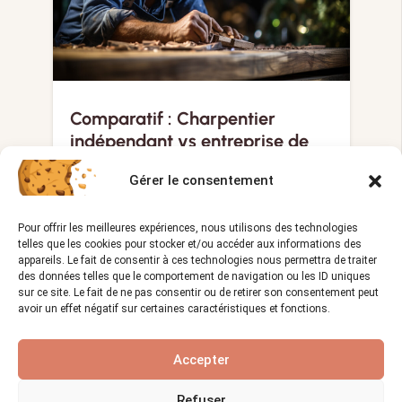
Comparatif : Charpentier
indépendant vs entreprise de
charpenterie
Gérer le consentement
Vues :
1 580
16/12/2023
visibility
calendar_month
Pour offrir les meilleures expériences, nous utilisons des technologies
“Choix individuel ou force collective :
telles que les cookies pour stocker et/ou accéder aux informations des
comparez et choisissez votre
appareils. Le fait de consentir à ces technologies nous permettra de traiter
charpente…
des données telles que le comportement de navigation ou les ID uniques
sur ce site. Le fait de ne pas consentir ou de retirer son consentement peut
avoir un effet négatif sur certaines caractéristiques et fonctions.
LE MÉTIER DE FERRONNIER
Accepter
Refuser