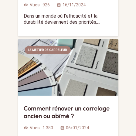
Vues :
926
16/11/2024
visibility
calendar_month
Dans un monde où l’efficacité et la
durabilité deviennent des priorités,…
LE MÉTIER DE CARRELEUR
Comment rénover un carrelage
ancien ou abîmé ?
Vues :
1 380
06/01/2024
visibility
calendar_month