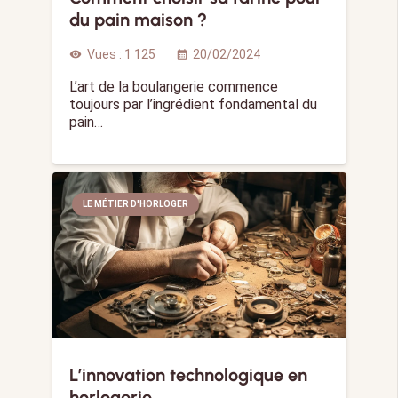
du pain maison ?
Vues :
1 125
20/02/2024
visibility
calendar_month
L’art de la boulangerie commence
toujours par l’ingrédient fondamental du
pain…
LE MÉTIER D'HORLOGER
L’innovation technologique en
horlogerie