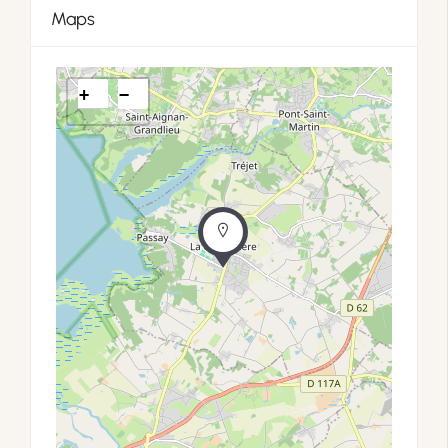
Maps
+
−