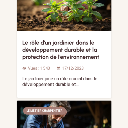
Le rôle d’un jardinier dans le
développement durable et la
protection de l’environnement
Vues :
1 543
17/12/2023
visibility
calendar_month
Le jardinier joue un rôle crucial dans le
développement durable et…
LE MÉTIER CHARPENTIER