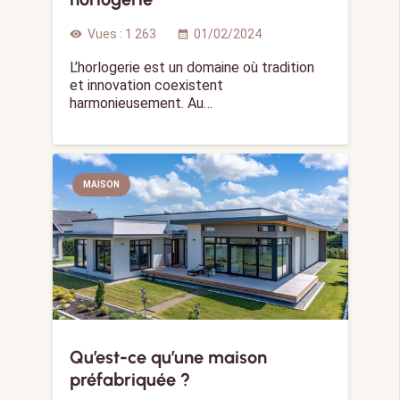
Vues :
1 263
01/02/2024
visibility
calendar_month
L’horlogerie est un domaine où tradition
et innovation coexistent
harmonieusement. Au…
MAISON
Qu’est-ce qu’une maison
préfabriquée ?