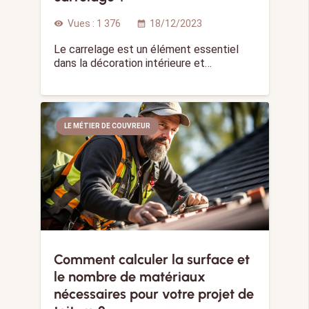
Vues :
1 376
18/12/2023
visibility
calendar_month
Le carrelage est un élément essentiel
dans la décoration intérieure et…
LE MÉTIER DE COUVREUR
Comment calculer la surface et
le nombre de matériaux
nécessaires pour votre projet de