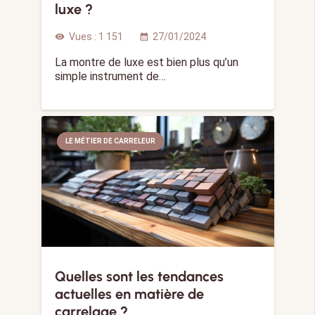
luxe ?
Vues :
1 151
27/01/2024
visibility
calendar_month
La montre de luxe est bien plus qu’un
simple instrument de…
LE MÉTIER DE CARRELEUR
Quelles sont les tendances
actuelles en matière de
carrelage ?