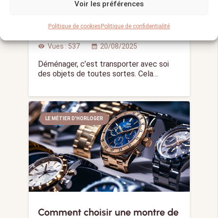
Top 8 du matériel indispensable
Voir les préférences
pour un déménagement sans
stress
Politique de cookies
Politique de confidentialité
Vues :
537
20/08/2025
visibility
calendar_month
Déménager, c’est transporter avec soi
des objets de toutes sortes. Cela…
LE MÉTIER D'HORLOGER
Comment choisir une montre de