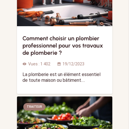
Comment choisir un plombier
professionnel pour vos travaux
de plomberie ?
Vues :
1 402
19/12/2023
visibility
calendar_month
La plomberie est un élément essentiel
de toute maison ou bâtiment.…
TRAITEUR