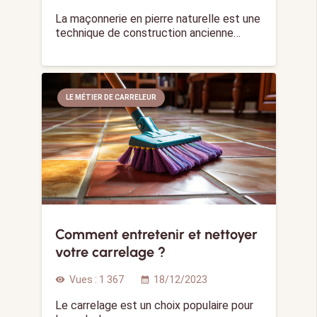
La maçonnerie en pierre naturelle est une
technique de construction ancienne…
LE MÉTIER DE CARRELEUR
Comment entretenir et nettoyer
votre carrelage ?
Vues :
1 367
18/12/2023
visibility
calendar_month
Le carrelage est un choix populaire pour