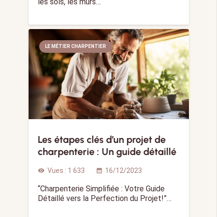
les sols, les murs…
LE MÉTIER CHARPENTIER
Les étapes clés d’un projet de
charpenterie : Un guide détaillé
Vues :
1 633
16/12/2023
visibility
calendar_month
“Charpenterie Simplifiée : Votre Guide
Détaillé vers la Perfection du Projet!”…