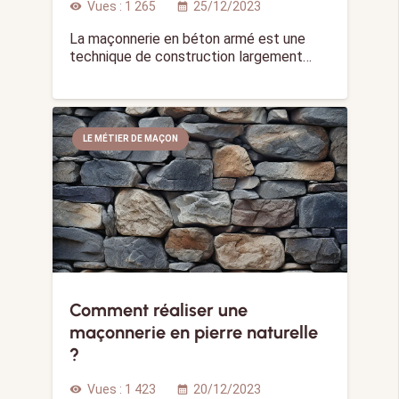
Vues :
1 265
25/12/2023
visibility
calendar_month
La maçonnerie en béton armé est une
technique de construction largement…
LE MÉTIER DE MAÇON
Comment réaliser une
maçonnerie en pierre naturelle
?
Vues :
1 423
20/12/2023
visibility
calendar_month