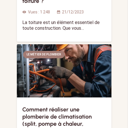
toiture ?
Vues :
1 248
21/12/2023
visibility
calendar_month
La toiture est un élément essentiel de
toute construction. Que vous…
LE MÉTIER DE PLOMBIER
Comment réaliser une
plomberie de climatisation
(split, pompe à chaleur,