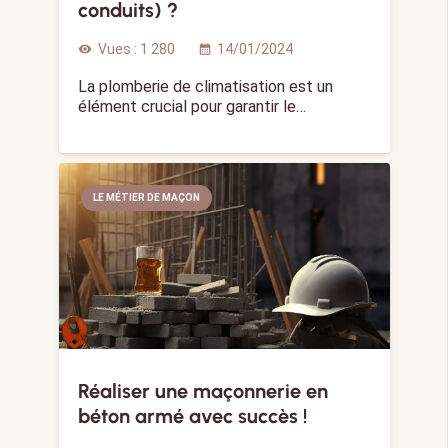
conduits) ?
Vues :
1 280
14/01/2024
visibility
calendar_month
La plomberie de climatisation est un
élément crucial pour garantir le…
LE MÉTIER DE MAÇON
Réaliser une maçonnerie en
béton armé avec succès !