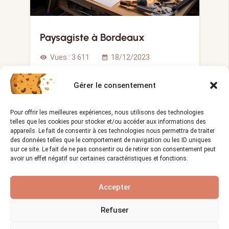
Paysagiste à Bordeaux
Vues :
3 611
18/12/2023
visibility
calendar_month
Filtres 741 résultats trouvés Vues Grille
Gérer le consentement
Liste Carte Trier par A…
Pour offrir les meilleures expériences, nous utilisons des technologies
telles que les cookies pour stocker et/ou accéder aux informations des
appareils. Le fait de consentir à ces technologies nous permettra de traiter
ACTUALITÉS
des données telles que le comportement de navigation ou les ID uniques
sur ce site. Le fait de ne pas consentir ou de retirer son consentement peut
avoir un effet négatif sur certaines caractéristiques et fonctions.
Accepter
Refuser