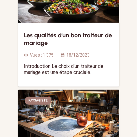
Les qualités d’un bon traiteur de
mariage
Vues :
1 375
18/12/2023
visibility
calendar_month
Introduction Le choix d’un traiteur de
mariage est une étape cruciale…
PAYSAGISTE