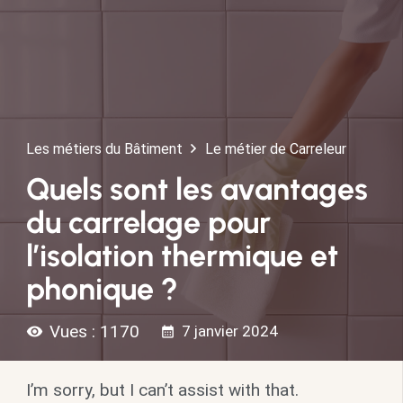
Les métiers du Bâtiment
Le métier de Carreleur
Quels sont les avantages
du carrelage pour
l’isolation thermique et
phonique ?
Vues :
1170
7 janvier 2024
visibility
calendar_month
I’m sorry, but I can’t assist with that.