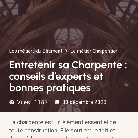
Les métiers du Bâtiment
Le métier Charpentier
Entretenir sa Charpente :
conseils d’experts et
bonnes pratiques
Vues :
1187
30 décembre 2023
visibility
calendar_month
La charpente est un élément essentiel de
toute construction. Elle soutient le toit et