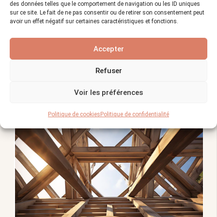
des données telles que le comportement de navigation ou les ID uniques
sur ce site. Le fait de ne pas consentir ou de retirer son consentement peut
avoir un effet négatif sur certaines caractéristiques et fonctions.
Accepter
Refuser
Vues :
1 187
Voir les préférences
Vous allez également aimer :
Politique de cookies
Politique de confidentialité