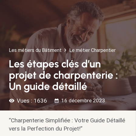
Les métiers du Bâtiment
Le métier Charpentier
Les étapes clés d’un
projet de charpenterie :
Un guide détaillé
Vues :
1636
16 décembre 2023
visibility
calendar_month
“Charpenterie Simplifiée : Votre Guide Détaillé
vers la Perfection du Projet!”