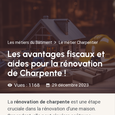
Les métiers du Bâtiment
Le métier Charpentier
Les avantages fiscaux et
aides pour la rénovation
de Charpente !
Vues :
1168
29 décembre 2023
visibility
calendar_month
La
rénovation de charpente
est une étape
cruciale dans la rénovation d’une maison.