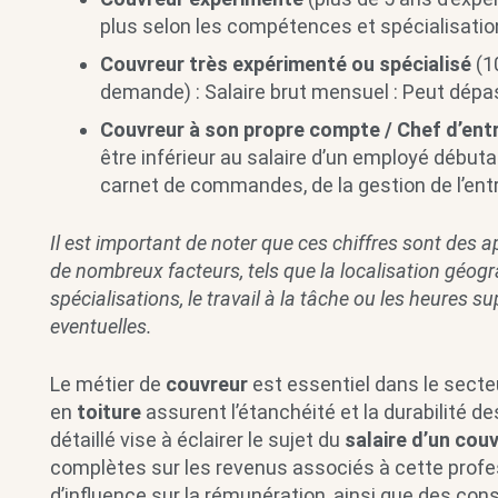
plus selon les compétences et spécialisatio
Couvreur très expérimenté ou spécialisé
(1
demande) : Salaire brut mensuel : Peut dépas
Couvreur à son propre compte / Chef d’ent
être inférieur au salaire d’un employé début
carnet de commandes, de la gestion de l’entre
Il est important de noter que ces chiffres sont des a
de nombreux facteurs, tels que la localisation géograp
spécialisations, le travail à la tâche ou les heures 
eventuelles.
Le métier de
couvreur
est essentiel dans le secte
en
toiture
assurent l’étanchéité et la durabilité d
détaillé vise à éclairer le sujet du
salaire d’un cou
complètes sur les revenus associés à cette profes
d’influence sur la rémunération, ainsi que des cons