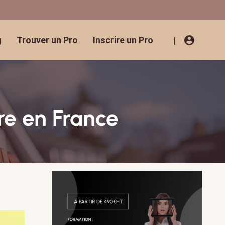
account_circle
g
Trouver un Pro
Inscrire un Pro
|
re en France