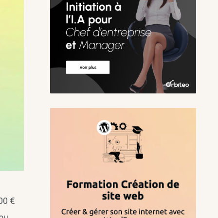
00 €
 ou