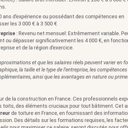
ns.
0 ans d’expérience ou possédant des compétences en
ser les 3 000 € à 3 500 €
reprise
: Revenu net mensuel: Extrêmement variable. Pe
ant ou dépasser significativement les 4 000 €, en fonctio
prise et de la région d’exercice.
pproximations et que les salaires réels peuvent varier en f
hique, la taille et le type de l’entreprise, les compétences
supplémentaires, ainsi que les avantages en nature ou prime
ur de la construction en France. Ces professionnels exp
es toits, des éléments cruciaux pour tout bâtiment. Cet ar
vreur
de toiture en France, en fournissant des informati
sion. Des détails sur les formations requises, les facte
eils pour maximiser ce salaire, seront discutés pour offr