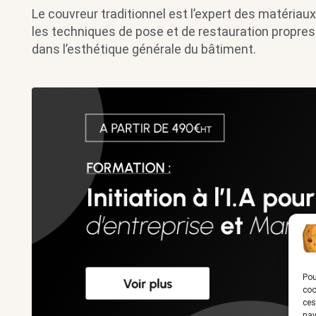
Le couvreur traditionnel est l’expert des matériaux
les techniques de pose et de restauration propres 
dans l’esthétique générale du bâtiment.
Pou
coo
ces
nav