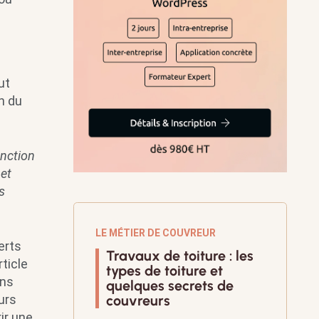
ut
n du
onction
 et
s
LE MÉTIER DE COUVREUR
erts
Travaux de toiture : les
ticle
types de toiture et
ons
quelques secrets de
urs
couvreurs
ir une