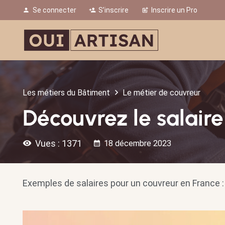
Se connecter
S’inscrire
Inscrire un Pro
person
person_add
post_add
Les métiers du Bâtiment
Le métier de couvreur
Découvrez le salaire
Vues :
1371
visibility
18 décembre 2023
calendar_month
Exemples de salaires pour un couvreur en France :