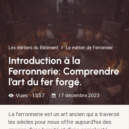
Les métiers du Bâtiment
Le métier de Ferronnier
Introduction à la
Ferronnerie: Comprendre
l’art du fer forgé.
Vues :
1557
17 décembre 2023
visibility
calendar_month
La ferronnerie est un art ancien qui a traversé
les siècles pour nous offrir aujourd’hui des