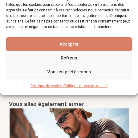
telles que les cookies pour stocker et/ou accéder aux informations des
naturelle
consiste principalement à nettoyer
appareils. Le fait de consentir à ces technologies nous permettra de traiter
régulièrement les pierres avec de l’eau et une
des données telles que le comportement de navigation ou les ID uniques
sur ce site. Le fait de ne pas consentir ou de retirer son consentement peut
brosse douce. Il est également recommandé
avoir un effet négatif sur certaines caractéristiques et fonctions.
d’appliquer un produit de protection pour
préserver l’éclat des pierres et prolonger leur
Accepter
durée de vie.
Refuser
A lire aussi :
Les tendances en Maçonnerie
: le futur du Métier de Maçon
Voir les préférences
Vues :
1 423
Politique de cookies
Politique de confidentialité
Vous allez également aimer :