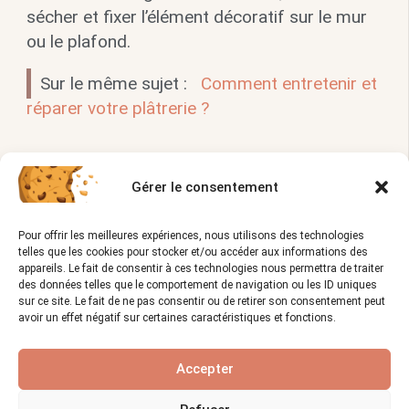
sécher et fixer l’élément décoratif sur le mur
ou le plafond.
Sur le même sujet :
Comment entretenir et
réparer votre plâtrerie ?
Quels sont les avantages de la plâtrerie
traditionnelle ?
Gérer le consentement
La
plâtrerie traditionnelle
est esthétique,
Pour offrir les meilleures expériences, nous utilisons des technologies
durable et permet de créer des éléments
telles que les cookies pour stocker et/ou accéder aux informations des
appareils. Le fait de consentir à ces technologies nous permettra de traiter
décoratifs uniques.
des données telles que le comportement de navigation ou les ID uniques
sur ce site. Le fait de ne pas consentir ou de retirer son consentement peut
Vues :
1 314
avoir un effet négatif sur certaines caractéristiques et fonctions.
Accepter
Vous allez également aimer :