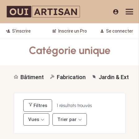
account_circle
S’inscrire
Inscrire un Pro
Se connecter
person_add
post_add
person
Catégorie unique
Bâtiment
Fabrication
Jardin & Extérie
Filtres
1
résultats trouvés
Vues
Trier par