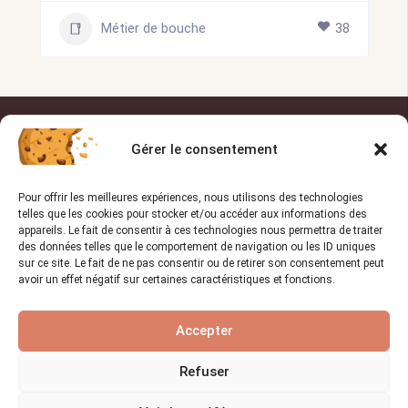
Métier de bouche
38
OUI ARTISAN
Gérer le consentement
Pour offrir les meilleures expériences, nous utilisons des technologies
Trouvez l’artisan de
telles que les cookies pour stocker et/ou accéder aux informations des
confiance pour vos projets !
appareils. Le fait de consentir à ces technologies nous permettra de traiter
des données telles que le comportement de navigation ou les ID uniques
sur ce site. Le fait de ne pas consentir ou de retirer son consentement peut
avoir un effet négatif sur certaines caractéristiques et fonctions.
TROUVER UN PRO
Accepter
Refuser
Liens utiles