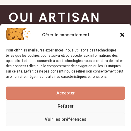
OUI ARTISAN
Gérer le consentement
Trouvez l’artisan de
confiance pour vos projets !
Pour offrir les meilleures expériences, nous utilisons des technologies
telles que les cookies pour stocker et/ou accéder aux informations des
appareils. Le fait de consentir à ces technologies nous permettra de traiter
des données telles que le comportement de navigation ou les ID uniques
sur ce site. Le fait de ne pas consentir ou de retirer son consentement peut
TROUVER UN PRO
avoir un effet négatif sur certaines caractéristiques et fonctions.
Accepter
Liens utiles
Refuser
Accueil
Voir les préférences
Conseils & Actualités
A propos