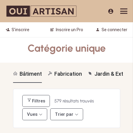
account_circle
S’inscrire
Inscrire un Pro
Se connecter
person_add
post_add
person
Catégorie unique
Bâtiment
Fabrication
Jardin & Extérie
Filtres
579
résultats trouvés
Vues
Trier par