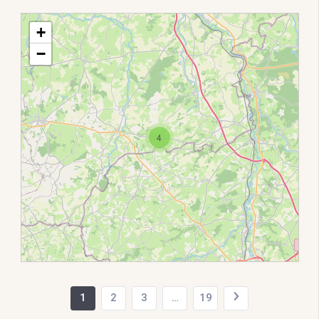
+
−
4
1
2
3
…
19