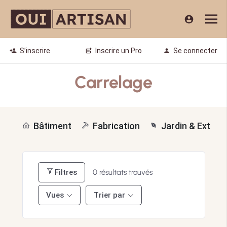
account_circle
S’inscrire
Inscrire un Pro
Se connecter
person_add
post_add
person
Carrelage
Bâtiment
Fabrication
Jardin & Extérie
Filtres
0
résultats trouvés
Vues
Trier par