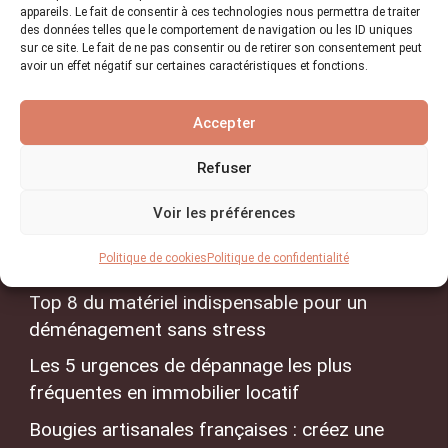
appareils. Le fait de consentir à ces technologies nous permettra de traiter
Conseils & Actualités
des données telles que le comportement de navigation ou les ID uniques
sur ce site. Le fait de ne pas consentir ou de retirer son consentement peut
A propos
avoir un effet négatif sur certaines caractéristiques et fonctions.
Contact
Accepter
Sitemap
Trouver un artisan
Refuser
Voir les préférences
Les derniers articles
Politique de cookies
Politique de confidentialité
Top 8 du matériel indispensable pour un
déménagement sans stress
Les 5 urgences de dépannage les plus
fréquentes en immobilier locatif
Bougies artisanales françaises : créez une