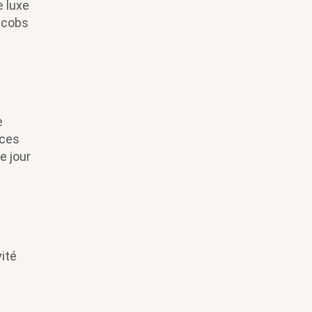
e luxe
acobs
e
nces
e jour
vité