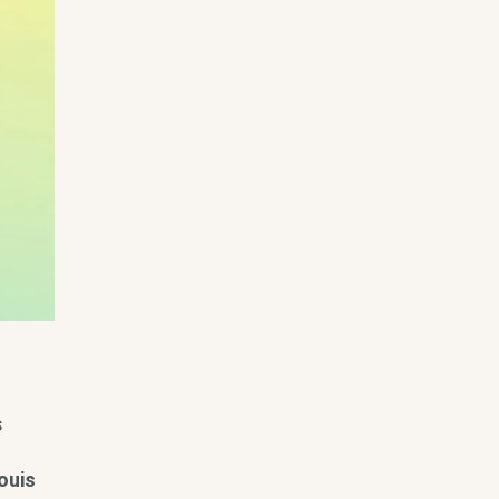
s
ouis