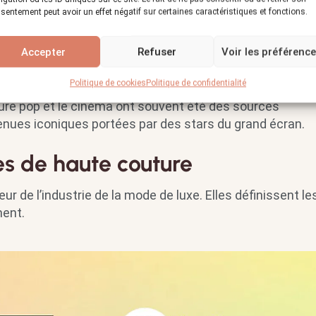
sentement peut avoir un effet négatif sur certaines caractéristiques et fonctions.
culturels
Accepter
Refuser
Voir les préférenc
t le Surréalisme, ont profondément influencé la mode de 
Politique de cookies
Politique de confidentialité
oré avec des artistes tels que Salvador Dalí pour créer 
ture pop et le cinéma ont souvent été des sources
 tenues iconiques portées par des stars du grand écran.
s de haute couture
 de l’industrie de la mode de luxe. Elles définissent le
ment.