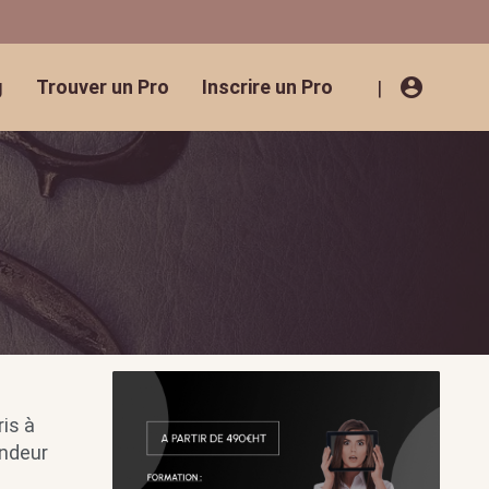
account_circle
g
Trouver un Pro
Inscrire un Pro
|
is à
ondeur