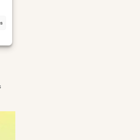
es
luxe.
des
s