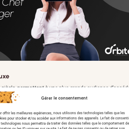
luxe
e siècle, permettant à une plus grande audience d’accéd
et les coûts de la confection sur mesure. Des maisons 
Gérer le consentement
ans ce domaine, offrant des collections de prêt-à-porter
r offrir les meilleures expériences, nous utilisons des technologies telles que les
kies pour stocker et/ou accéder aux informations des appareils. Le fait de consenti
ants et conseils
 technologies nous permettra de traiter des données telles que le comportement de
igation ou les ID uniques sur ce site. Le fait de ne pas consentir ou de retirer son