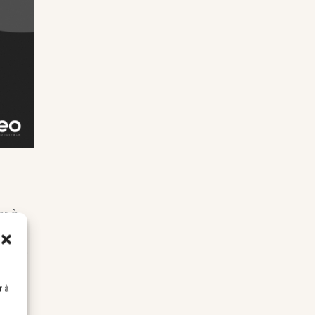
er à
comme
 tout
r à