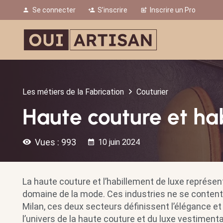
Se connecter
S’inscrire
Inscrire un Pro
person
person_add
post_add
Les métiers de la Fabrication
Couturier
Haute couture et ha
Vues :
993
visibility
10 juin 2024
calendar_month
La haute couture et l’habillement de luxe représen
domaine de la mode. Ces industries ne se contenten
Milan, ces deux secteurs définissent l’élégance et 
l’univers de la haute couture et du luxe vestimenta