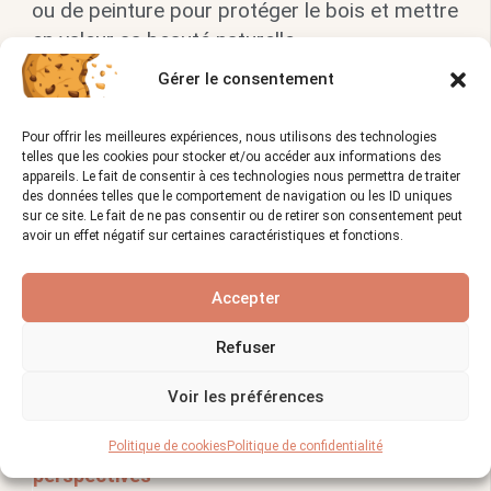
ou de peinture pour protéger le bois et mettre
en valeur sa beauté naturelle.
Gérer le consentement
Vues :
1 336
Pour offrir les meilleures expériences, nous utilisons des technologies
Vous allez également aimer :
telles que les cookies pour stocker et/ou accéder aux informations des
appareils. Le fait de consentir à ces technologies nous permettra de traiter
des données telles que le comportement de navigation ou les ID uniques
sur ce site. Le fait de ne pas consentir ou de retirer son consentement peut
avoir un effet négatif sur certaines caractéristiques et fonctions.
Accepter
Refuser
Voir les préférences
Politique de cookies
Politique de confidentialité
Le métier d’ébéniste en 2024 : défis et
perspectives