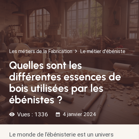
Les métiers de la Fabrication
Le métier d'ébéniste
Quelles sont les
différentes essences de
bois utilisées par les
ébénistes ?
Vues :
1336
4 janvier 2024
visibility
calendar_month
Le monde de l’ébénisterie est un univers