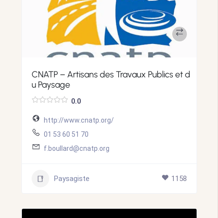
CNATP – Artisans des Travaux Publics et d
u Paysage
0.0
http://www.cnatp.org/
01 53 60 51 70
f.boullard@cnatp.org
Paysagiste
1158