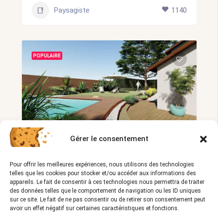
Paysagiste
1140
POPULAIRE
Gérer le consentement
Romain LACOSTE – Paysagiste à Bordeau
x
Pour offrir les meilleures expériences, nous utilisons des technologies
0.0
telles que les cookies pour stocker et/ou accéder aux informations des
appareils. Le fait de consentir à ces technologies nous permettra de traiter
https://www.lacoste-paysagiste.fr/
des données telles que le comportement de navigation ou les ID uniques
sur ce site. Le fait de ne pas consentir ou de retirer son consentement peut
05 33 06 03 64
avoir un effet négatif sur certaines caractéristiques et fonctions.
r-lacoste@hotmail.fr