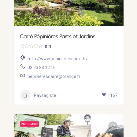
Carré Pépinières Parcs et Jardins
0.0
http://www.pepinierescarre.fr/
03 23 83 12 16
pepinierescarre@orange.fr
Paysagiste
1167
POPULAIRE