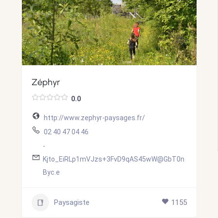
Zéphyr
0.0
http://www.zephyr-paysages.fr/
02 40 47 04 46
-
Kjto_EiRLp1mVJzs+3FvD9qAS45wW@GbT0n
Byc.e
Paysagiste
1155