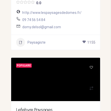
0.0
http://www.lespaysagesdedomes.fr/
09 74 56 54 84
domy.delsol@gmail.com
Paysagiste
1155
POPULAIRE
Lefebvre Paysages