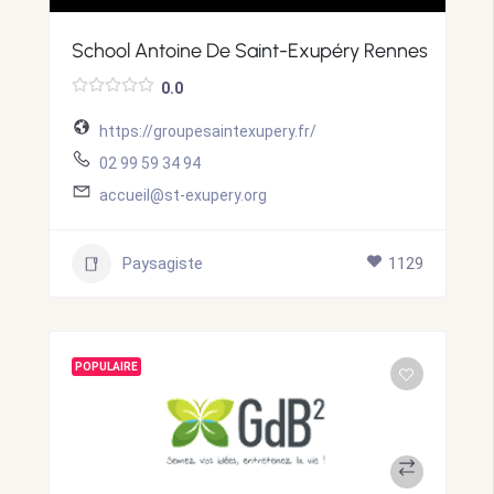
School Antoine De Saint-Exupéry Rennes
0.0
https://groupesaintexupery.fr/
02 99 59 34 94
accueil@st-exupery.org
Paysagiste
1129
POPULAIRE