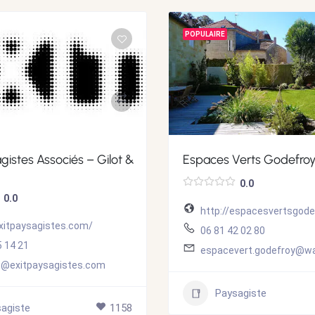
POPULAIRE
agistes Associés – Gilot &
Espaces Verts Godefro
0.0
0.0
http://espacesvertsgodef
exitpaysagistes.com/
06 81 42 02 80
5 14 21
espacevert.godefroy@wa
t@exitpaysagistes.com
Paysagiste
agiste
1158