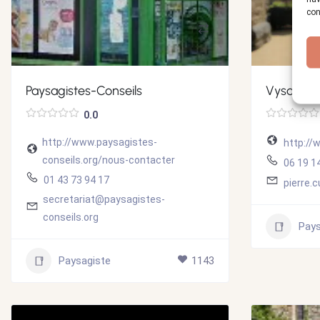
con
Paysagistes-Conseils
Vysages 
0.0
http://www.paysagistes-
http://
conseils.org/nous-contacter
06 19 1
01 43 73 94 17
pierre.
secretariat@paysagistes-
conseils.org
Pays
Paysagiste
1143