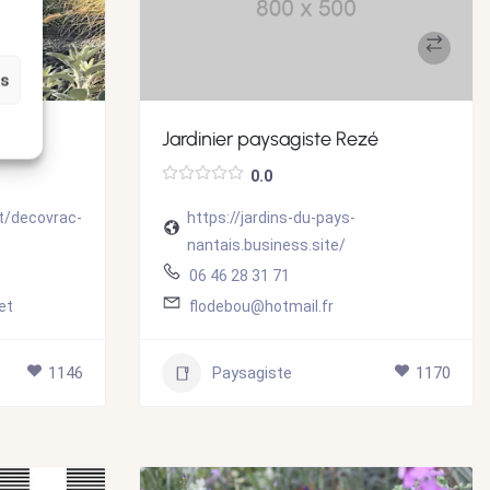
es
 🌱
Jardinier paysagiste Rezé
0.0
t/decovrac-
https://jardins-du-pays-
nantais.business.site/
06 46 28 31 71
et
flodebou@hotmail.fr
1146
Paysagiste
1170