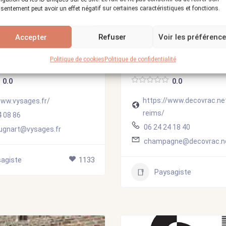
sentement peut avoir un effet négatif sur certaines caractéristiques et fonctions.
Accepter
Refuser
Voir les préférenc
Politique de cookies
Politique de confidentialité
– paysagiste concepteur
Decovrac Reims-Muizon
0.0
0.0
https://www.decovrac.ne
www.vysages.fr/
reims/
4 08 86
06 24 24 18 40
cugnart@vysages.fr
champagne@decovrac.n
agiste
1133
Paysagiste