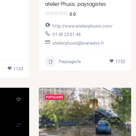
atelier Phusis, paysagistes
0.0
http://www.atelierphusis.com/
01 49 23 01 44
atelierphusis@wanadoo.fr
Paysagiste
1152
1133
POPULAIRE