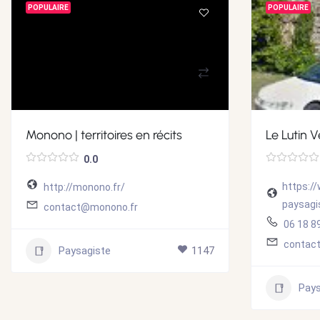
POPULAIRE
POPULAIRE
Monono | territoires en récits
Le Lutin V
0.0
https://
http://monono.fr/
paysagi
contact@monono.fr
06 18 8
contact
Paysagiste
1147
Pays