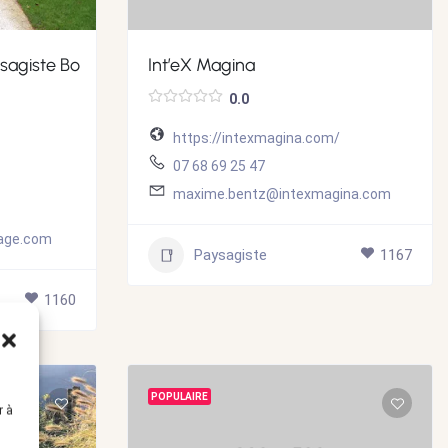
sagiste Bo
Int’eX Magina
0.0
https://intexmagina.com/
07 68 69 25 47
maxime.bentz@intexmagina.com
age.com
Paysagiste
1167
1160
POPULAIRE
r à