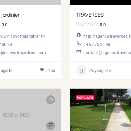
 jardinier
TRAVERSES
0.0
0.0
ww.nicovotrejardinier.fr/
http://agencetraverses.f
7 80 38
04 67 75 25 88
@nicovotrejardinier.com
contact@agencetraverse
agiste
1155
Paysagiste
POPULAIRE