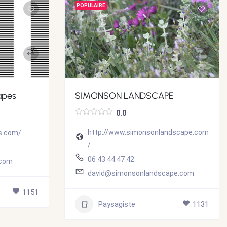
POPULAIRE
apes
SIMONSON LANDSCAPE
0.0
http://www.simonsonlandscape.com
s.com/
/
06 43 44 47 42
.com
david@simonsonlandscape.com
1151
Paysagiste
1131