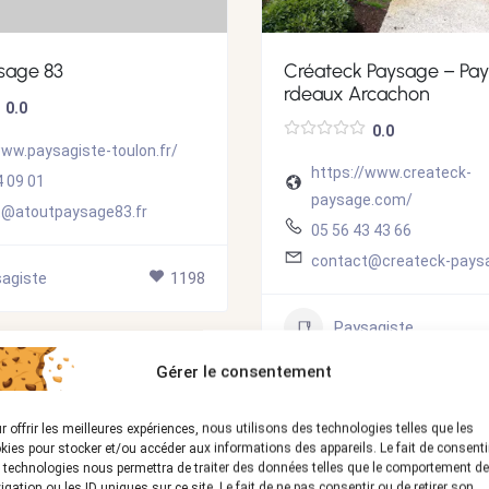
sage 83
Créateck Paysage – Pay
rdeaux Arcachon
0.0
0.0
www.paysagiste-toulon.fr/
https://www.createck-
4 09 01
paysage.com/
t@atoutpaysage83.fr
05 56 43 43 66
contact@createck-pays
agiste
1198
Paysagiste
Gérer le consentement
r offrir les meilleures expériences, nous utilisons des technologies telles que les
POPULAIRE
kies pour stocker et/ou accéder aux informations des appareils. Le fait de consenti
 technologies nous permettra de traiter des données telles que le comportement de
igation ou les ID uniques sur ce site. Le fait de ne pas consentir ou de retirer son