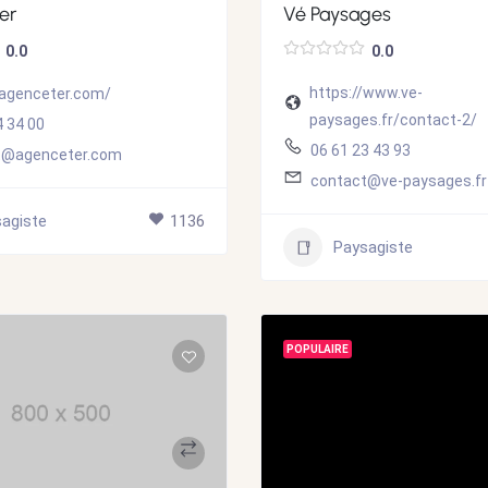
er
Vé Paysages
0.0
0.0
https://www.ve-
/agenceter.com/
paysages.fr/contact-2/
4 34 00
06 61 23 43 93
t@agenceter.com
contact@ve-paysages.fr
agiste
1136
Paysagiste
POPULAIRE