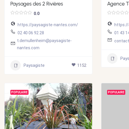
Paysages des 2 Rivières
Agence T
0.0
https://paysagiste-nantes.com/
https:/
02 40 06 92 28
01 43 1
t.demullenheim@paysagiste-
contac
nantes.com
Pays
Paysagiste
1152
POPULAIRE
POPULAIRE