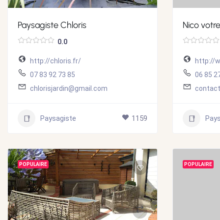
Paysagiste Chloris
Nico votre
0.0
http://chloris.fr/
http://w
07 83 92 73 85
06 85 2
chlorisjardin@gmail.com
contact
Paysagiste
1159
Pays
POPULAIRE
POPULAIRE