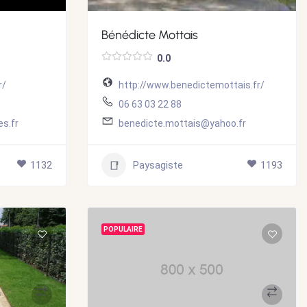
Bénédicte Mottais
0.0
r/
http://www.benedictemottais.fr/
06 63 03 22 88
s.fr
benedicte.mottais@yahoo.fr
1132
Paysagiste
1193
POPULAIRE