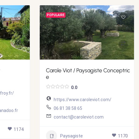
POPULAIRE
y
Carole Viot / Paysagiste Conceptric
e
0.0
roy.fr/
https://www.caroleviot.com/
06 81 38 58 65
nadoo.fr
contact@caroleviot.com
1174
Paysagiste
1170