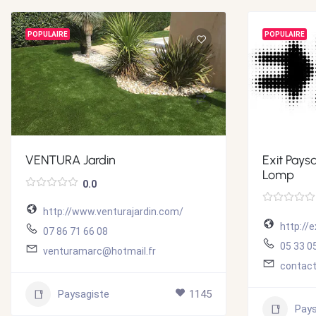
POPULAIRE
POPULAIRE
VENTURA Jardin
Exit Pays
Lomp
0.0
http://www.venturajardin.com/
http://
07 86 71 66 08
05 33 0
venturamarc@hotmail.fr
contac
Paysagiste
1145
Pays