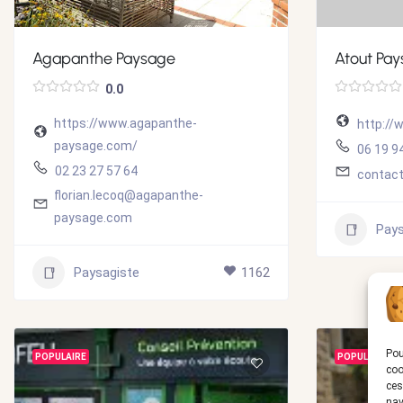
Agapanthe Paysage
Atout Pay
0.0
https://www.agapanthe-
http://
paysage.com/
06 19 9
02 23 27 57 64
contac
florian.lecoq@agapanthe-
paysage.com
Pays
Paysagiste
1162
Pou
POPULAIRE
POPULAIRE
coo
ces
nav