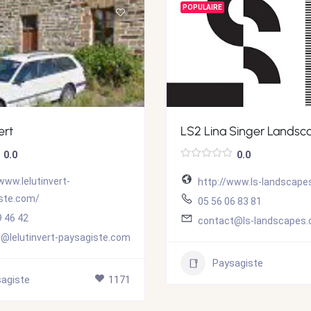
POPULAIRE
ert
LS2 Lina Singer Landsc
0.0
0.0
www.lelutinvert-
http://www.ls-landscape
ste.com/
05 56 06 83 81
9 46 42
contact@ls-landscapes
@lelutinvert-paysagiste.com
Paysagiste
agiste
1171