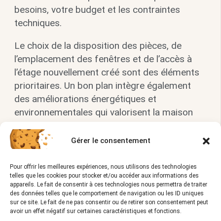
besoins, votre budget et les contraintes
techniques.
Le choix de la disposition des pièces, de
l’emplacement des fenêtres et de l’accès à
l’étage nouvellement créé sont des éléments
prioritaires. Un bon plan intègre également
des améliorations énergétiques et
environnementales qui valorisent la maison
au-delà de la simple expansion d’espace.
Gérer le consentement
Demandes d’autorisations et de permis
de construire
Pour offrir les meilleures expériences, nous utilisons des technologies
telles que les cookies pour stocker et/ou accéder aux informations des
appareils. Le fait de consentir à ces technologies nous permettra de traiter
Obtenir les autorisations nécessaires est
des données telles que le comportement de navigation ou les ID uniques
indispensable pour tout projet de surélévation.
sur ce site. Le fait de ne pas consentir ou de retirer son consentement peut
avoir un effet négatif sur certaines caractéristiques et fonctions.
Renseignez-vous auprès de votre mairie ou