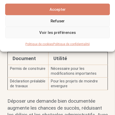
des autorités locales pour connaître les
Accepter
démarches spécifiques à votre région. Les
règles d’urbanisme peuvent varier
Refuser
considérablement d’une localité à l’autre.
Voir les préférences
Vous pourriez aimer :
Pourquoi opter pour
une cuisine en béton ciré ?
Politique de cookies
Politique de confidentialité
Document
Utilité
Permis de construire
Nécessaire pour les
modifications importantes
Déclaration préalable
Pour les projets de moindre
de travaux
envergure
Déposer une demande bien documentée
augmente les chances de succès, réduisant
les délais et les obstacles administratifs. Avec