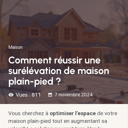
Maison
Comment réussir une
surélévation de maison
plain-pied ?
Vues :
811
7 novembre 2024
visibility
calendar_month
Vous cherchez à
optimiser l’espace
de votre
maison plain-pied tout en augmentant sa