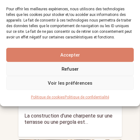
Pour offrir les meilleures expériences, nous utilisons des technologies
telles que les cookies pour stocker et/ou accéder aux informations des
LE MÉTIER CHARPENTIER
appareils. Le fait de consentir à ces technologies nous permettra de traiter
des données telles que le comportement de navigation ou les ID uniques
sur ce site. Le fait de ne pas consentir ou de retirer son consentement peut
avoir un effet négatif sur certaines caractéristiques et fonctions.
Accepter
Refuser
Comment poser une Charpente
Voir les préférences
sur une Terrasse ou une Pergola
?
Politique de cookies
Politique de confidentialité
Vues :
1 262
27/12/2023
visibility
calendar_month
La construction d’une charpente sur une
terrasse ou une pergola est…