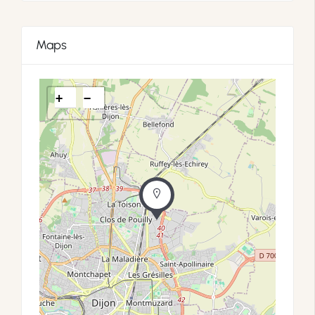
Maps
+
−