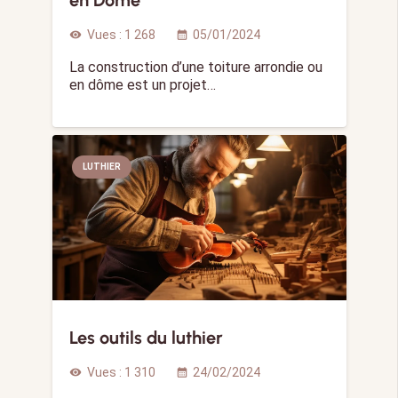
Vues :
1 268
05/01/2024
visibility
calendar_month
La construction d’une toiture arrondie ou
en dôme est un projet…
LUTHIER
Les outils du luthier
Vues :
1 310
24/02/2024
visibility
calendar_month