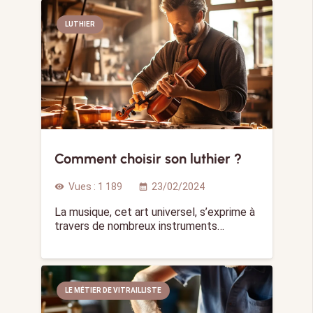
LUTHIER
Comment choisir son luthier ?
Vues :
1 189
23/02/2024
visibility
calendar_month
La musique, cet art universel, s’exprime à
travers de nombreux instruments…
LE MÉTIER DE VITRAILLISTE