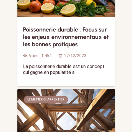
Poissonnerie durable : Focus sur
les enjeux environnementaux et
les bonnes pratiques
Vues :
1 454
17/12/2023
visibility
calendar_month
La poissonnerie durable est un concept
qui gagne en popularité à…
LE MÉTIER CHARPENTIER