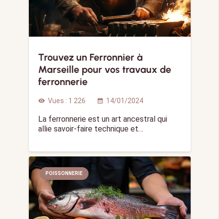
Trouvez un Ferronnier à
Marseille pour vos travaux de
ferronnerie
Vues :
1 226
14/01/2024
visibility
calendar_month
La ferronnerie est un art ancestral qui
allie savoir-faire technique et…
POISSONNERIE