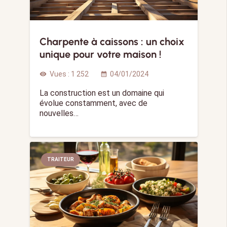
Charpente à caissons : un choix
unique pour votre maison !
Vues :
1 252
04/01/2024
visibility
calendar_month
La construction est un domaine qui
évolue constamment, avec de
nouvelles…
TRAITEUR