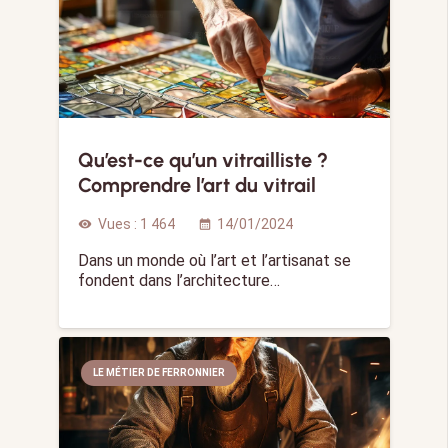
Qu’est-ce qu’un vitrailliste ?
Comprendre l’art du vitrail
Vues :
1 464
14/01/2024
visibility
calendar_month
Dans un monde où l’art et l’artisanat se
fondent dans l’architecture…
LE MÉTIER DE FERRONNIER