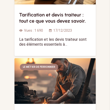
Tarification et devis traiteur :
tout ce que vous devez savoir.
Vues :
1 690
17/12/2023
visibility
calendar_month
La tarification et les devis traiteur sont
des éléments essentiels à…
LE MÉTIER DE FERRONNIER