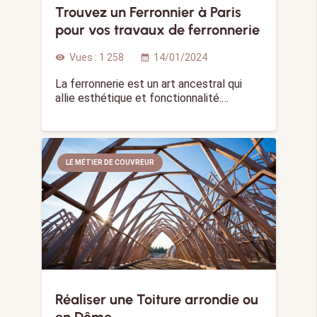
Trouvez un Ferronnier à Paris
pour vos travaux de ferronnerie
Vues :
1 258
14/01/2024
visibility
calendar_month
La ferronnerie est un art ancestral qui
allie esthétique et fonctionnalité.…
LE MÉTIER DE COUVREUR
Réaliser une Toiture arrondie ou
en Dôme