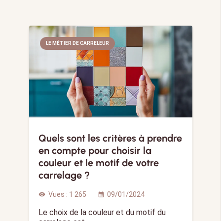
LE MÉTIER DE CARRELEUR
Quels sont les critères à prendre
en compte pour choisir la
couleur et le motif de votre
carrelage ?
Vues :
1 265
09/01/2024
visibility
calendar_month
Le choix de la couleur et du motif du