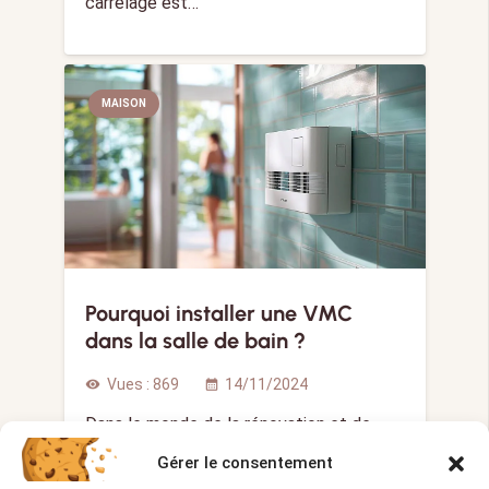
carrelage est…
MAISON
Pourquoi installer une VMC
dans la salle de bain ?
Vues :
869
14/11/2024
visibility
calendar_month
Dans le monde de la rénovation et de
l’amélioration de la…
Gérer le consentement