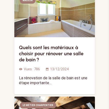
MAISON
Quels sont les matériaux à
choisir pour rénover une salle
de bain ?
Vues :
786
13/12/2024
visibility
calendar_month
La rénovation de la salle de bain est une
étape importante…
LE MÉTIER CHARPENTIER