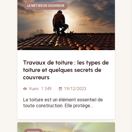
LE MÉTIER DE COUVREUR
Travaux de toiture : les types de
toiture et quelques secrets de
couvreurs
Vues :
1 349
19/12/2023
visibility
calendar_month
La toiture est un élément essentiel de
toute construction. Elle protège…