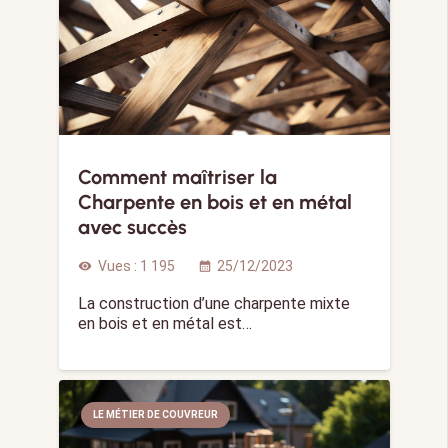
Comment maîtriser la
Charpente en bois et en métal
avec succès
Vues :
1 195
25/12/2023
visibility
calendar_month
La construction d’une charpente mixte
en bois et en métal est…
LE MÉTIER DE COUVREUR