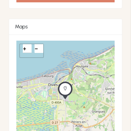
Maps
+
−