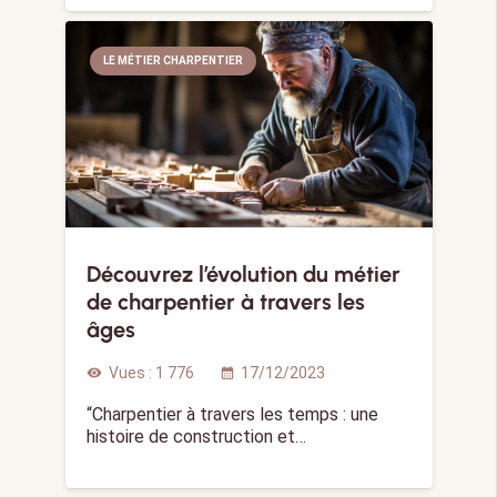
LE MÉTIER CHARPENTIER
Découvrez l’évolution du métier
de charpentier à travers les
âges
Vues :
1 776
17/12/2023
visibility
calendar_month
“Charpentier à travers les temps : une
histoire de construction et…