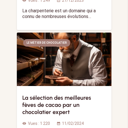
Vues :
1 249
21/12/2023
visibility
calendar_month
La charpenterie est un domaine qui a
connu de nombreuses évolutions…
LE MÉTIER DE CHOCOLATIER
La sélection des meilleures
fèves de cacao par un
chocolatier expert
Vues :
1 220
11/02/2024
visibility
calendar_month