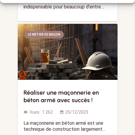
La montre est un accessoire de mode
indispensable pour beaucoup d’entre…
LE MÉTIER DE MAÇON
Réaliser une maçonnerie en
béton armé avec succès !
Vues :
1 262
25/12/2023
visibility
calendar_month
La maçonnerie en béton armé est une
technique de construction largement…