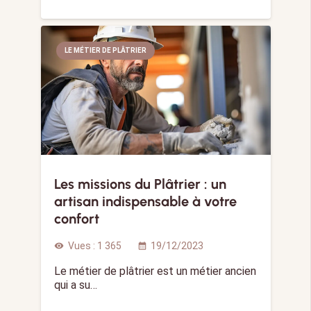
LE MÉTIER DE PLÂTRIER
Les missions du Plâtrier : un
artisan indispensable à votre
confort
Vues :
1 365
19/12/2023
visibility
calendar_month
Le métier de plâtrier est un métier ancien
qui a su…