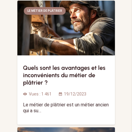
LE MÉTIER DE PLÂTRIER
Quels sont les avantages et les
inconvénients du métier de
plâtrier ?
Vues :
1 461
19/12/2023
visibility
calendar_month
Le métier de plâtrier est un métier ancien
qui a su…