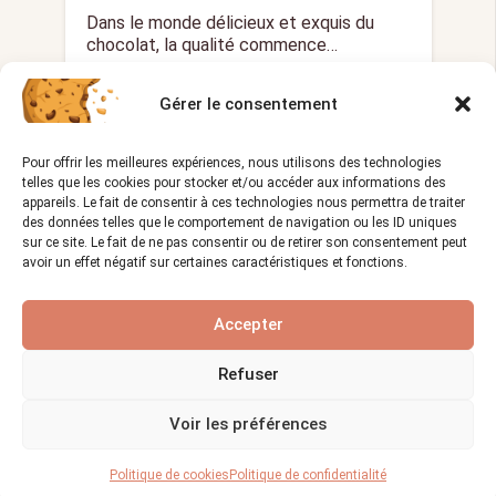
Dans le monde délicieux et exquis du
chocolat, la qualité commence…
Gérer le consentement
LE MÉTIER D'HORLOGER
Pour offrir les meilleures expériences, nous utilisons des technologies
telles que les cookies pour stocker et/ou accéder aux informations des
appareils. Le fait de consentir à ces technologies nous permettra de traiter
des données telles que le comportement de navigation ou les ID uniques
sur ce site. Le fait de ne pas consentir ou de retirer son consentement peut
avoir un effet négatif sur certaines caractéristiques et fonctions.
Accepter
Comment choisir un horloger
Refuser
pour réparer ou restaurer une
montre ?
Voir les préférences
Vues :
1 193
26/12/2023
visibility
calendar_month
Politique de cookies
Politique de confidentialité