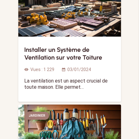
Installer un Système de
Ventilation sur votre Toiture
Vues :
1 229
03/01/2024
visibility
calendar_month
La ventilation est un aspect crucial de
toute maison. Elle permet…
JARDINIER