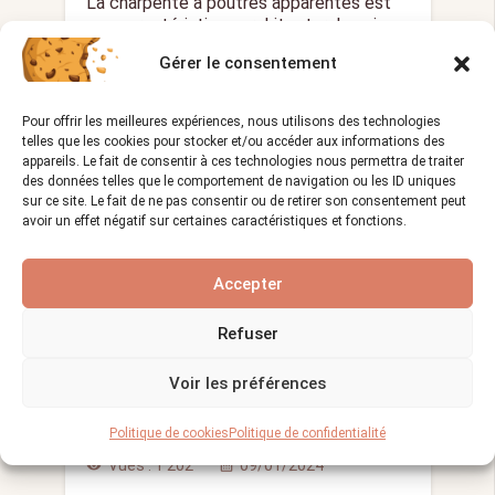
La charpente à poutres apparentes est
une caractéristique architecturale qui a…
Gérer le consentement
Pour offrir les meilleures expériences, nous utilisons des technologies
LE MÉTIER DE COUVREUR
telles que les cookies pour stocker et/ou accéder aux informations des
appareils. Le fait de consentir à ces technologies nous permettra de traiter
des données telles que le comportement de navigation ou les ID uniques
sur ce site. Le fait de ne pas consentir ou de retirer son consentement peut
avoir un effet négatif sur certaines caractéristiques et fonctions.
Accepter
Refuser
Quels sont les critères de
performance énergétique et
Voir les préférences
environnementale de votre
toiture ?
Politique de cookies
Politique de confidentialité
Vues :
1 202
09/01/2024
visibility
calendar_month