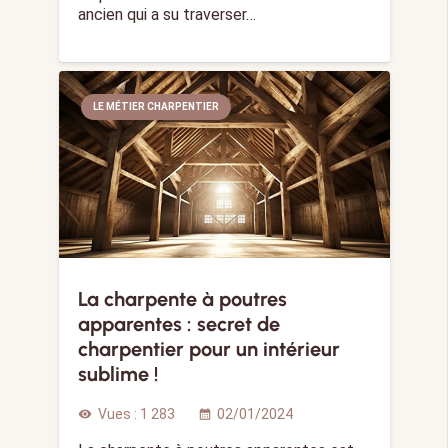
ancien qui a su traverser…
LE MÉTIER CHARPENTIER
La charpente à poutres
apparentes : secret de
charpentier pour un intérieur
sublime !
Vues :
1 283
02/01/2024
visibility
calendar_month