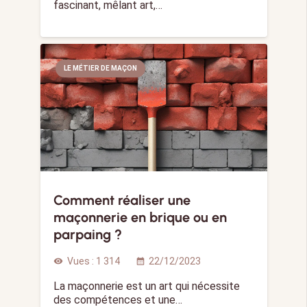
fascinant, mêlant art,…
LE MÉTIER DE MAÇON
Comment réaliser une
maçonnerie en brique ou en
parpaing ?
Vues :
1 314
22/12/2023
visibility
calendar_month
La maçonnerie est un art qui nécessite
des compétences et une…