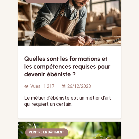
Quelles sont les formations et
les compétences requises pour
devenir ébéniste ?
Vues :
1 217
26/12/2023
visibility
calendar_month
Le métier d’ébéniste est un métier d’art
qui requiert un certain…
PEINTRE EN BÂTIMENT