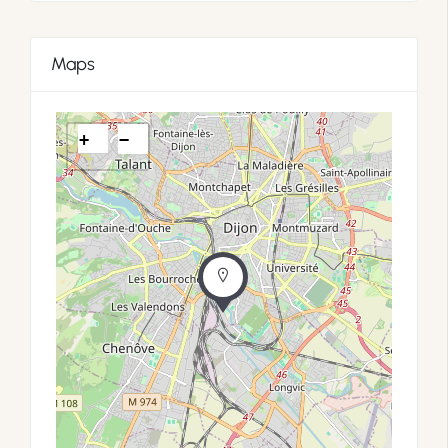
Maps
+
−