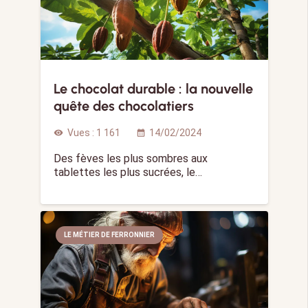
Le chocolat durable : la nouvelle
quête des chocolatiers
Vues :
1 161
14/02/2024
visibility
calendar_month
Des fèves les plus sombres aux
tablettes les plus sucrées, le…
LE MÉTIER DE FERRONNIER