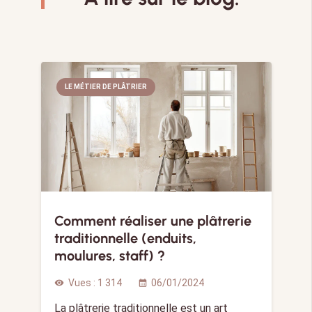
LE MÉTIER DE PLÂTRIER
Comment réaliser une plâtrerie
traditionnelle (enduits,
moulures, staff) ?
Vues :
1 314
06/01/2024
visibility
calendar_month
La plâtrerie traditionnelle est un art