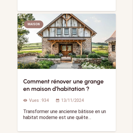
MAISON
Comment rénover une grange
en maison d’habitation ?
Vues :
934
13/11/2024
visibility
calendar_month
Transformer une ancienne bâtisse en un
habitat moderne est une quête…