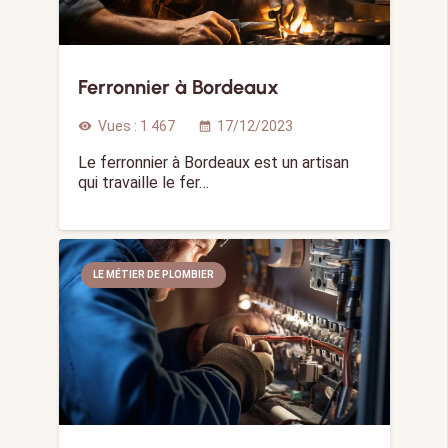
Ferronnier à Bordeaux
Vues :
1 467
17/12/2023
visibility
calendar_month
Le ferronnier à Bordeaux est un artisan
qui travaille le fer…
LE MÉTIER DE PLOMBIER