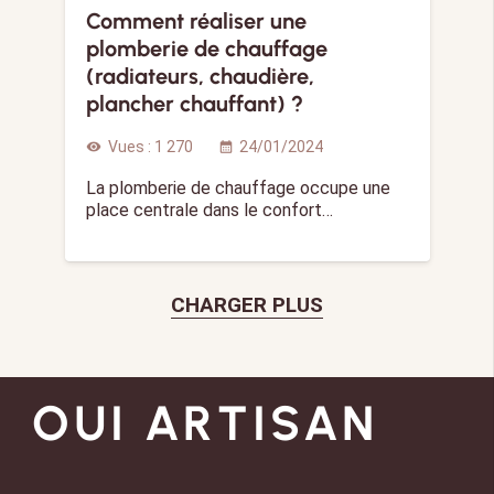
Comment réaliser une
plomberie de chauffage
(radiateurs, chaudière,
plancher chauffant) ?
Vues :
1 270
24/01/2024
visibility
calendar_month
La plomberie de chauffage occupe une
place centrale dans le confort…
CHARGER PLUS
OUI ARTISAN