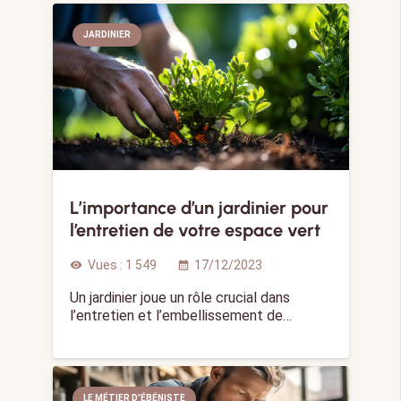
JARDINIER
L’importance d’un jardinier pour
l’entretien de votre espace vert
Vues :
1 549
17/12/2023
visibility
calendar_month
Un jardinier joue un rôle crucial dans
l’entretien et l’embellissement de…
LE MÉTIER D'ÉBÉNISTE