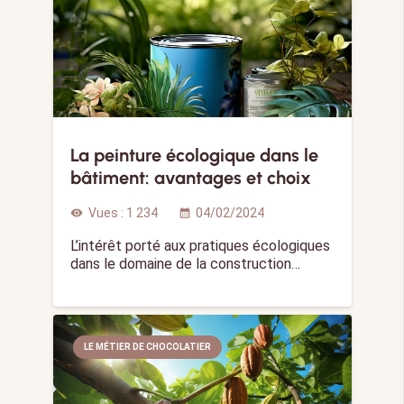
La peinture écologique dans le
bâtiment: avantages et choix
Vues :
1 234
04/02/2024
visibility
calendar_month
L’intérêt porté aux pratiques écologiques
dans le domaine de la construction…
LE MÉTIER DE CHOCOLATIER