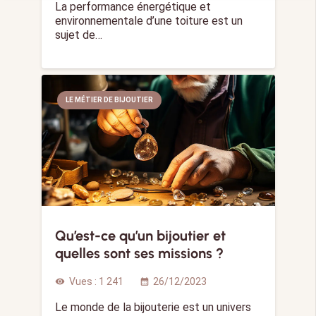
La performance énergétique et
environnementale d’une toiture est un
sujet de…
LE MÉTIER DE BIJOUTIER
Qu’est-ce qu’un bijoutier et
quelles sont ses missions ?
Vues :
1 241
26/12/2023
visibility
calendar_month
Le monde de la bijouterie est un univers