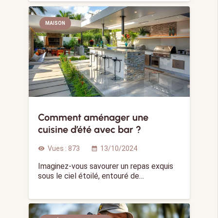
MAISON
Comment aménager une
cuisine d’été avec bar ?
Vues :
873
13/10/2024
visibility
calendar_month
Imaginez-vous savourer un repas exquis
sous le ciel étoilé, entouré de…