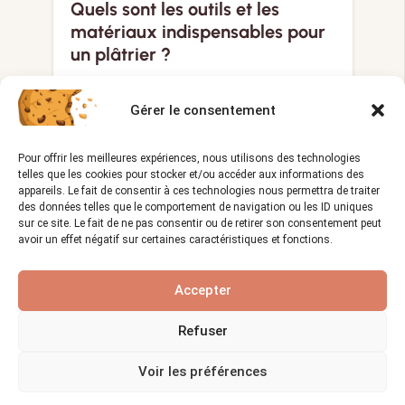
Quels sont les outils et les
matériaux indispensables pour
un plâtrier ?
Vues :
1 332
05/01/2024
visibility
calendar_month
Gérer le consentement
Le métier de plâtrier est un métier
d’artisanat qui nécessite une…
Pour offrir les meilleures expériences, nous utilisons des technologies
telles que les cookies pour stocker et/ou accéder aux informations des
appareils. Le fait de consentir à ces technologies nous permettra de traiter
des données telles que le comportement de navigation ou les ID uniques
sur ce site. Le fait de ne pas consentir ou de retirer son consentement peut
ACTUALITÉS
avoir un effet négatif sur certaines caractéristiques et fonctions.
Accepter
Refuser
Voir les préférences
Le G7 Défense appuie le chemin