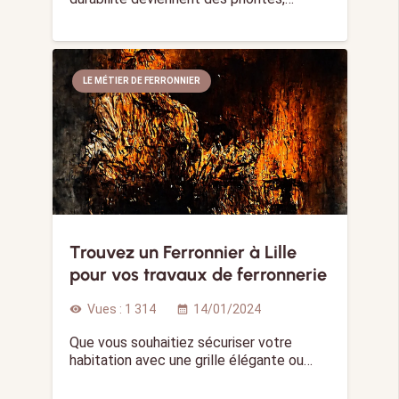
LE MÉTIER DE FERRONNIER
Trouvez un Ferronnier à Lille
pour vos travaux de ferronnerie
Vues :
1 314
14/01/2024
visibility
calendar_month
Que vous souhaitiez sécuriser votre
habitation avec une grille élégante ou…