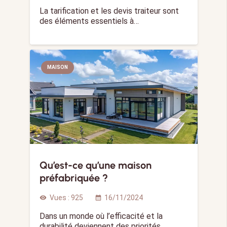
La tarification et les devis traiteur sont
des éléments essentiels à…
MAISON
Qu’est-ce qu’une maison
préfabriquée ?
Vues :
925
16/11/2024
visibility
calendar_month
Dans un monde où l’efficacité et la
durabilité deviennent des priorités,…