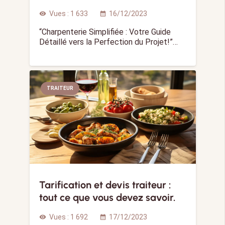
Vues :
1 633
16/12/2023
visibility
calendar_month
“Charpenterie Simplifiée : Votre Guide
Détaillé vers la Perfection du Projet!”…
TRAITEUR
Tarification et devis traiteur :
tout ce que vous devez savoir.
Vues :
1 692
17/12/2023
visibility
calendar_month