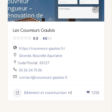
Les Couvreurs Gaulois
€
€
€
€
0.0
https://couvreurs-gaulois.fr/
Gironde
,
Nouvelle Aquitaine
Code Postal:
33127
05 56 34 75 06
contact@couvreurs-gaulois.fr
Bâtiment et construction
+2
1253