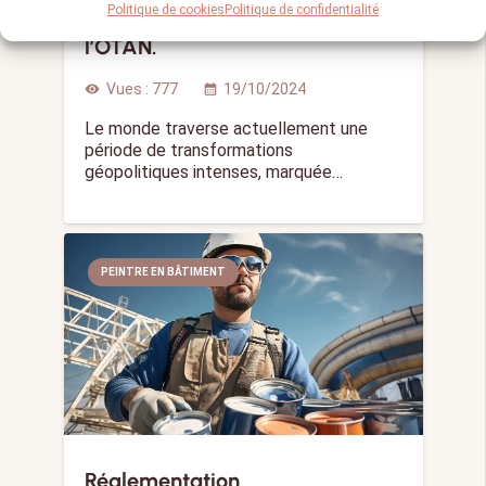
Politique de cookies
Politique de confidentialité
“irréversible” de l’Ukraine vers
l’OTAN.
Vues :
777
19/10/2024
visibility
calendar_month
Le monde traverse actuellement une
période de transformations
géopolitiques intenses, marquée…
PEINTRE EN BÂTIMENT
Réglementation