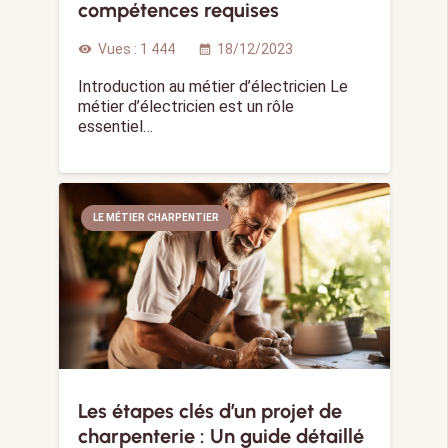
compétences requises
Vues :
1 444
18/12/2023
visibility
calendar_month
Introduction au métier d’électricien Le
métier d’électricien est un rôle
essentiel…
LE MÉTIER CHARPENTIER
Les étapes clés d’un projet de
charpenterie : Un guide détaillé