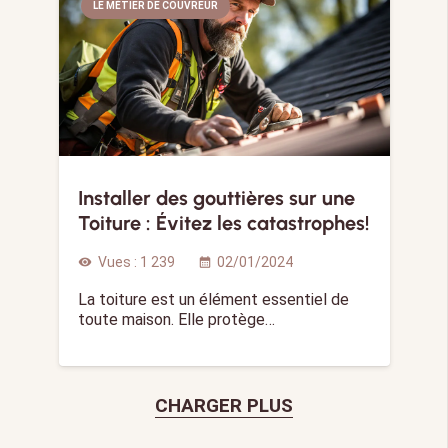
LE MÉTIER DE COUVREUR
Installer des gouttières sur une
Toiture : Évitez les catastrophes!
Vues :
1 239
02/01/2024
visibility
calendar_month
La toiture est un élément essentiel de
toute maison. Elle protège…
CHARGER PLUS