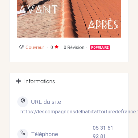
Couvreur
0
0 Révision
POPULAIRE
Informations
URL du site
https://lescompagnonsdelhabitattoituredefrance.
05 31 61
Téléphone
92 81