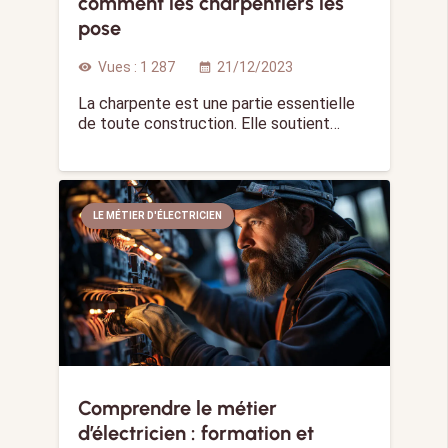
comment les charpentiers les
pose
Vues :
1 287
21/12/2023
visibility
calendar_month
La charpente est une partie essentielle
de toute construction. Elle soutient…
LE MÉTIER D'ÉLECTRICIEN
Comprendre le métier
d’électricien : formation et