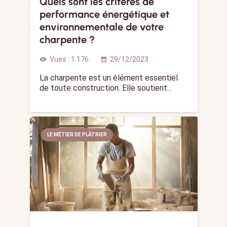
Quels sont les critères de
performance énergétique et
environnementale de votre
charpente ?
Vues :
1 176
29/12/2023
visibility
calendar_month
La charpente est un élément essentiel
de toute construction. Elle soutient…
LE MÉTIER DE PLÂTRIER