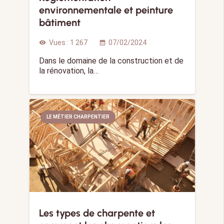
environnementale et peinture
bâtiment
Vues :
1 267
07/02/2024
visibility
calendar_month
Dans le domaine de la construction et de
la rénovation, la…
LE MÉTIER CHARPENTIER
Les types de charpente et