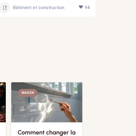
Bâtiment et construction
94
Bâti
MAISON
Comment changer la