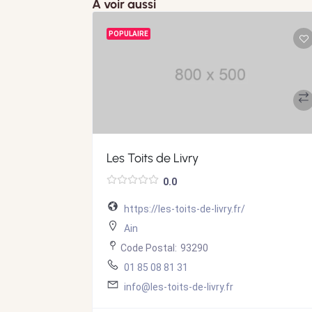
A voir aussi
POPULAIRE
Les Toits de Livry
0.0
blay.fr/
https://les-toits-de-livry.fr/
Ain
Code Postal:
93290
01 85 08 81 31
ay.fr
info@les-toits-de-livry.fr