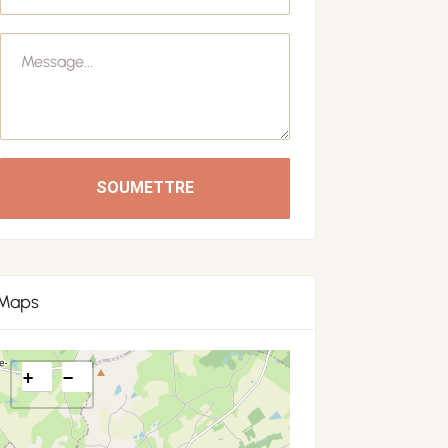
SOUMETTRE
Maps
+
−