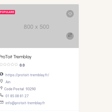
POPULAIRE
POPULAIRE
ProToit Tremblay
ProToit Vill
0.0
https://protoit-tremblay.fr/
https://p
Ain
Allier
Code Postal:
93290
Code Post
01 85 08 81 27
01 85 08
info@protoit-tremblay.fr
info@prot