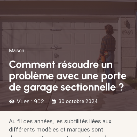
Maison
Comment résoudre un
problème avec une porte
de garage sectionnelle ?
Vues :
902
30 octobre 2024
visibility
calendar_month
Au fil des années, les subtilités liées aux
différents modèles et marques sont