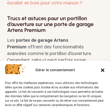
escalier en bois pour votre maison ?
Trucs et astuces pour un portillon
d’ouverture sur une porte de garage
Artens Premium
Les
portes de garage Artens
Premium
offrent des fonctionnalités
avancées comme le portillon d’ouverture.
Cependant, celui-ci peut parfois poser
problème.
Gérer le consentement
Voici quelques solutions :
Pour offrir les meilleures expériences, nous utilisons des technologies
telles que les cookies pour stocker et/ou accéder aux informations des
Vérifiez les charnières du portillon pour
appareils. Le fait de consentir à ces technologies nous permettra de traiter
des fixations lâches
des données telles que le comportement de navigation ou les ID uniques
sur ce site. Le fait de ne pas consentir ou de retirer son consentement peut
Assurez-vous que le joint d’étanchéité
avoir un effet négatif sur certaines caractéristiques et fonctions.