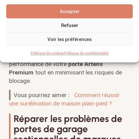
est intact pour éviter les frottements
indésirables
Accepter
Lubrifiez régulièrement les composants
Refuser
mobiles pour maintenir un mouvement
fluide
Voir les préférences
Politique de cookies
Politique de confidentialité
En suivant ces conseils, vous optimiserez la
performance de votre
porte Artens
Premium
tout en minimisant les risques de
blocage.
Vous pourriez aimer :
Comment réussir
une surélévation de maison plain-pied ?
Réparer les problèmes de
portes de garage