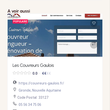
A voir aussi
POPULAIRE
Les Couvreurs Gaulois
€
€
€
€
0.0
https://couvreurs-gaulois.fr/
Gironde
,
Nouvelle Aquitaine
Code Postal:
33127
05 56 34 75 06