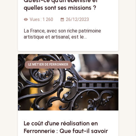
Qu’est-ce qu’un ébéniste et
quelles sont ses missions ?
Vues :
1 260
26/12/2023
visibility
calendar_month
La France, avec son riche patrimoine
artistique et artisanal, est le…
LE MÉTIER DE FERRONNIER
Le coût d’une réalisation en
Ferronnerie : Que faut-il savoir