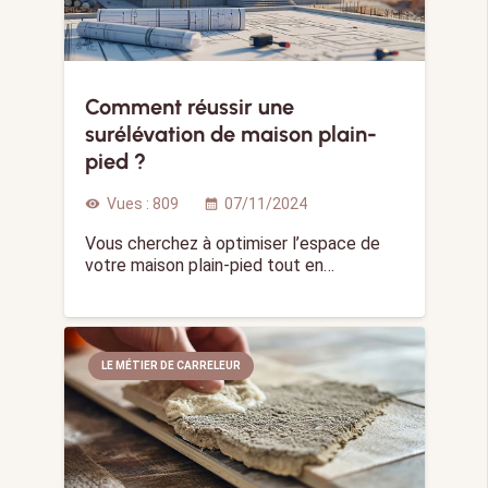
Comment réussir une
surélévation de maison plain-
pied ?
Vues :
809
07/11/2024
visibility
calendar_month
Vous cherchez à optimiser l’espace de
votre maison plain-pied tout en…
LE MÉTIER DE CARRELEUR