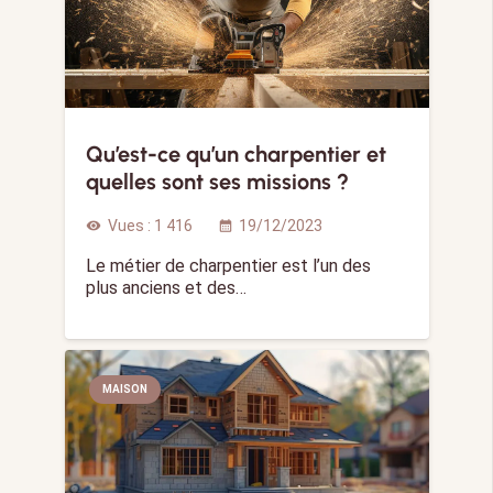
Qu’est-ce qu’un charpentier et
quelles sont ses missions ?
Vues :
1 416
19/12/2023
visibility
calendar_month
Le métier de charpentier est l’un des
plus anciens et des…
MAISON