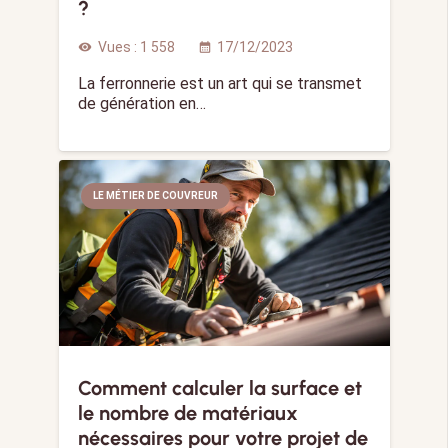
?
Vues :
1 558
17/12/2023
visibility
calendar_month
La ferronnerie est un art qui se transmet
de génération en…
LE MÉTIER DE COUVREUR
Comment calculer la surface et
le nombre de matériaux
nécessaires pour votre projet de