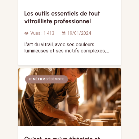
Les outils essentiels de tout
vitrailliste professionnel
Vues :
1 413
19/01/2024
visibility
calendar_month
L’art du vitrail, avec ses couleurs
lumineuses et ses motifs complexes,…
LE MÉTIER D'ÉBÉNISTE