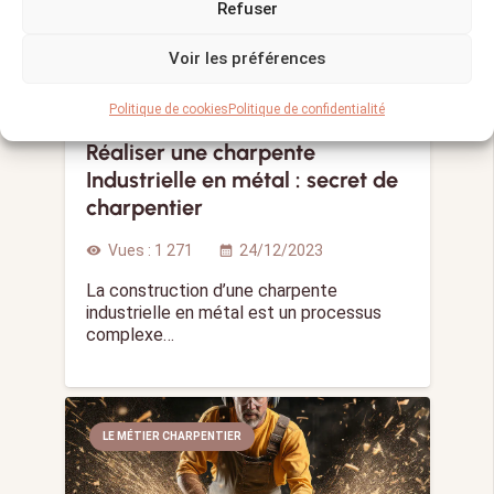
Refuser
Voir les préférences
Politique de cookies
Politique de confidentialité
Réaliser une charpente
Industrielle en métal : secret de
charpentier
Vues :
1 271
24/12/2023
visibility
calendar_month
La construction d’une charpente
industrielle en métal est un processus
complexe…
LE MÉTIER CHARPENTIER