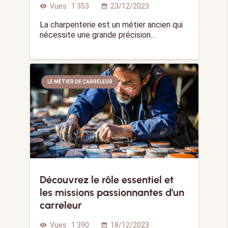
Vues :
1 353
23/12/2023
visibility
calendar_month
La charpenterie est un métier ancien qui
nécessite une grande précision…
LE MÉTIER DE CARRELEUR
Découvrez le rôle essentiel et
les missions passionnantes d’un
carreleur
Vues :
1 390
18/12/2023
visibility
calendar_month