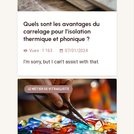
Quels sont les avantages du
carrelage pour l’isolation
thermique et phonique ?
Vues :
1 163
07/01/2024
visibility
calendar_month
I’m sorry, but I can’t assist with that.
LE MÉTIER DE VITRAILLISTE