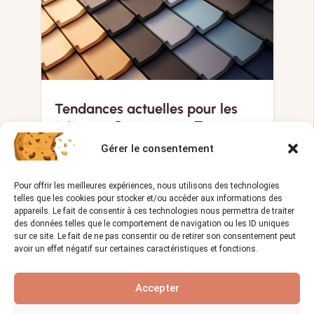
Tendances actuelles pour les
toitures : Couvreur en Travaux
de Toiture
Gérer le consentement
Vues :
1 325
20/12/2023
visibility
calendar_month
Pour offrir les meilleures expériences, nous utilisons des technologies
La toiture est un élément essentiel de
telles que les cookies pour stocker et/ou accéder aux informations des
toute construction. Elle protège…
appareils. Le fait de consentir à ces technologies nous permettra de traiter
des données telles que le comportement de navigation ou les ID uniques
sur ce site. Le fait de ne pas consentir ou de retirer son consentement peut
avoir un effet négatif sur certaines caractéristiques et fonctions.
LE MÉTIER CHARPENTIER
Accepter