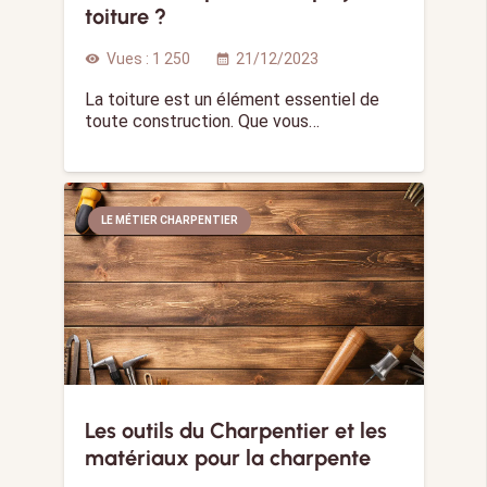
toiture ?
Vues :
1 250
21/12/2023
visibility
calendar_month
La toiture est un élément essentiel de
toute construction. Que vous…
LE MÉTIER CHARPENTIER
Les outils du Charpentier et les
matériaux pour la charpente