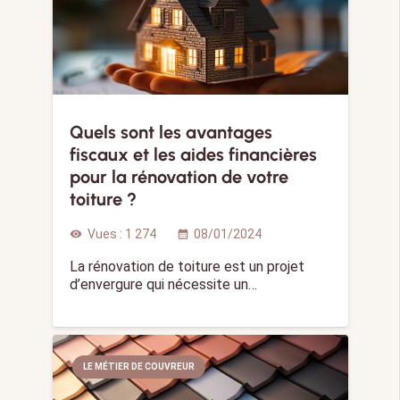
Quels sont les avantages
fiscaux et les aides financières
pour la rénovation de votre
toiture ?
Vues :
1 274
08/01/2024
visibility
calendar_month
La rénovation de toiture est un projet
d’envergure qui nécessite un…
LE MÉTIER DE COUVREUR