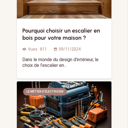
Pourquoi choisir un escalier en
bois pour votre maison ?
Vues :
811
09/11/2024
visibility
calendar_month
Dans le monde du design d’intérieur, le
choix de l’escalier en…
LE MÉTIER D'ÉLECTRICIEN