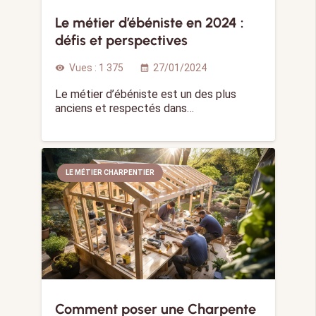
Le métier d’ébéniste en 2024 :
défis et perspectives
Vues :
1 375
27/01/2024
visibility
calendar_month
Le métier d’ébéniste est un des plus
anciens et respectés dans…
LE MÉTIER CHARPENTIER
Comment poser une Charpente