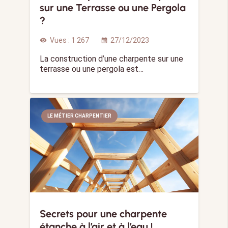
sur une Terrasse ou une Pergola
?
Vues :
1 267
27/12/2023
visibility
calendar_month
La construction d’une charpente sur une
terrasse ou une pergola est…
LE MÉTIER CHARPENTIER
Secrets pour une charpente
étanche à l’air et à l’eau !