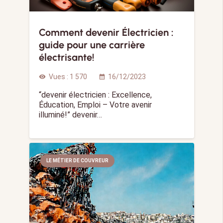
Comment devenir Électricien :
guide pour une carrière
électrisante!
Vues :
1 570
16/12/2023
visibility
calendar_month
“devenir électricien : Excellence,
Éducation, Emploi – Votre avenir
illuminé!” devenir…
LE MÉTIER DE COUVREUR