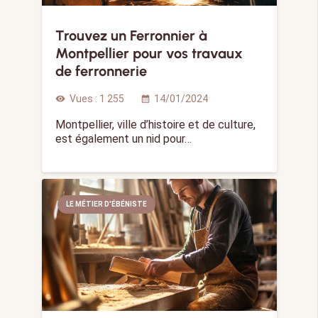
Trouvez un Ferronnier à
Montpellier pour vos travaux
de ferronnerie
Vues :
1 255
14/01/2024
visibility
calendar_month
Montpellier, ville d’histoire et de culture,
est également un nid pour…
LE MÉTIER D'ÉBÉNISTE