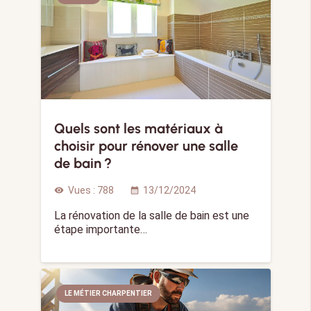
Quels sont les matériaux à
choisir pour rénover une salle
de bain ?
Vues :
788
13/12/2024
visibility
calendar_month
La rénovation de la salle de bain est une
étape importante…
LE MÉTIER CHARPENTIER