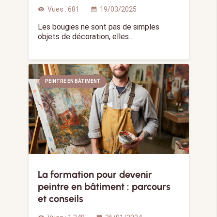
Vues :
681
19/03/2025
visibility
calendar_month
Les bougies ne sont pas de simples
objets de décoration, elles…
PEINTRE EN BÂTIMENT
La formation pour devenir
peintre en bâtiment : parcours
et conseils