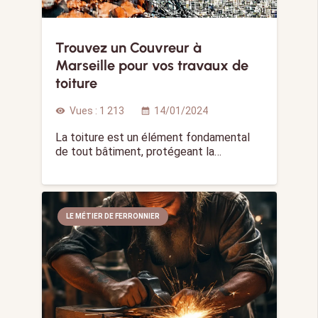
Trouvez un Couvreur à
Marseille pour vos travaux de
toiture
Vues :
1 213
14/01/2024
visibility
calendar_month
La toiture est un élément fondamental
de tout bâtiment, protégeant la…
LE MÉTIER DE FERRONNIER