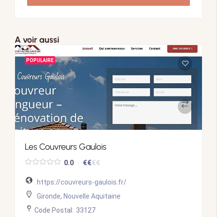
A voir aussi
POPULAIRE
Les Couvreurs Gaulois
€
€
€
€
0.0
https://couvreurs-gaulois.fr/
Gironde
,
Nouvelle Aquitaine
Code Postal:
33127