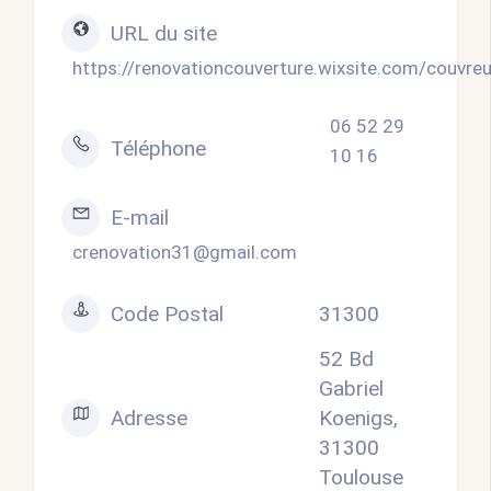
URL du site
https://renovationcouverture.wixsite.com/couvreu
06 52 29
Téléphone
10 16
E-mail
crenovation31@gmail.com
Code Postal
31300
52 Bd
Gabriel
Adresse
Koenigs,
31300
Toulouse