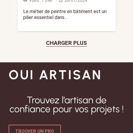
Vues :
1 248
26/01/2024
visibility
calendar_month
Le métier de peintre en bâtiment est un
pilier essentiel dans…
CHARGER PLUS
OUI ARTISAN
Trouvez l’artisan de
confiance pour vos projets !
TROUVER UN PRO