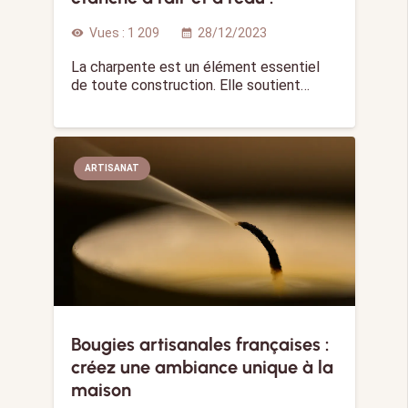
Vues :
1 209
28/12/2023
visibility
calendar_month
La charpente est un élément essentiel
de toute construction. Elle soutient…
ARTISANAT
Bougies artisanales françaises :
créez une ambiance unique à la
maison