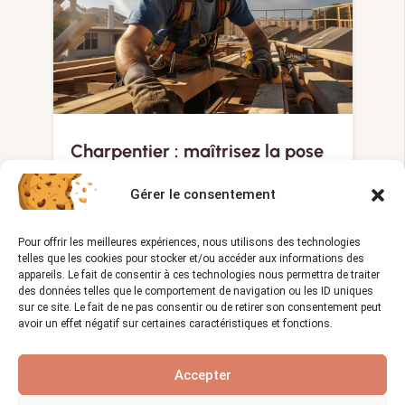
Charpentier : maîtrisez la pose
de charpente avec les règles de
sécurité essentielles
Gérer le consentement
Vues :
1 234
22/12/2023
visibility
calendar_month
Pour offrir les meilleures expériences, nous utilisons des technologies
telles que les cookies pour stocker et/ou accéder aux informations des
La charpenterie est un métier qui
appareils. Le fait de consentir à ces technologies nous permettra de traiter
nécessite une grande précision et…
des données telles que le comportement de navigation ou les ID uniques
sur ce site. Le fait de ne pas consentir ou de retirer son consentement peut
avoir un effet négatif sur certaines caractéristiques et fonctions.
POISSONNERIE
Accepter