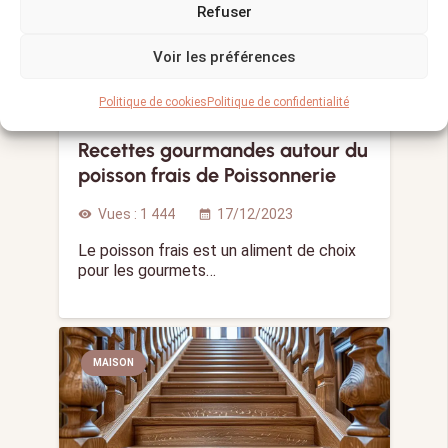
Refuser
Voir les préférences
Politique de cookies
Politique de confidentialité
Recettes gourmandes autour du
poisson frais de Poissonnerie
Vues :
1 444
17/12/2023
visibility
calendar_month
Le poisson frais est un aliment de choix
pour les gourmets…
MAISON