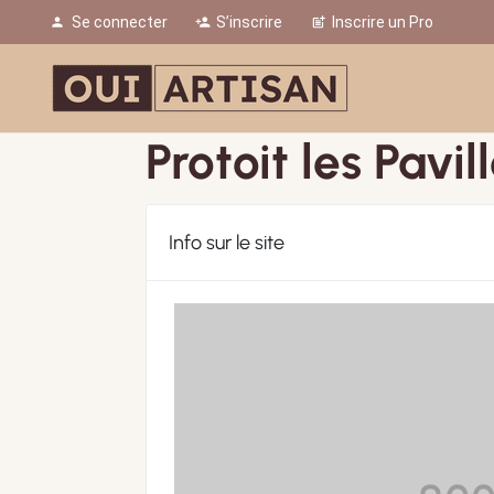
Se connecter
S’inscrire
Inscrire un Pro
person
person_add
post_add
Protoit les Pavil
Info sur le site