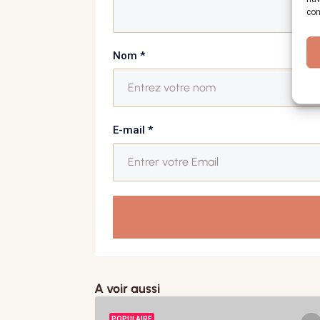
con
Nom
*
E-mail
*
A voir aussi
POPULAIRE