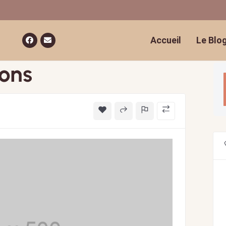
Accueil
Le Blo
lons