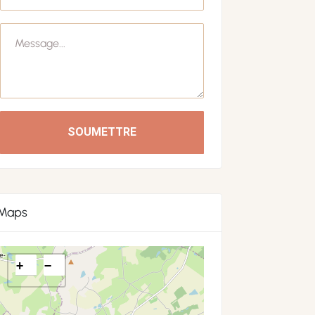
SOUMETTRE
Maps
+
−