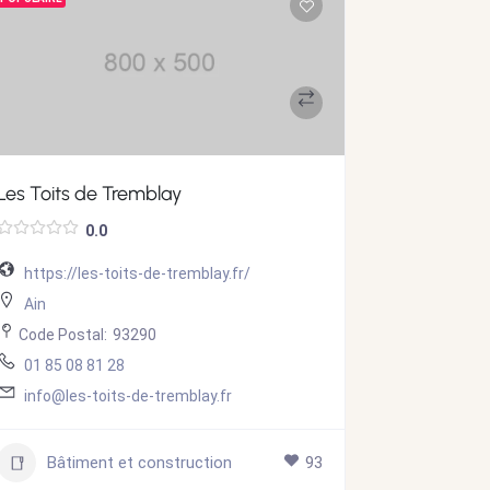
Les Toits de Tremblay
ProToit Tr
0.0
https://les-toits-de-tremblay.fr/
https://
Ain
Ain
Code Postal:
93290
Code Post
01 85 08 81 28
01 85 08
info@les-toits-de-tremblay.fr
info@pro
Bâtiment et construction
93
Bâti