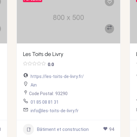
Les Toits de Livry
0.0
https://les-toits-de-livry.fr/
Ain
Code Postal:
93290
01 85 08 81 31
info@les-toits-de-livry.fr
8
Bâtiment et construction
94