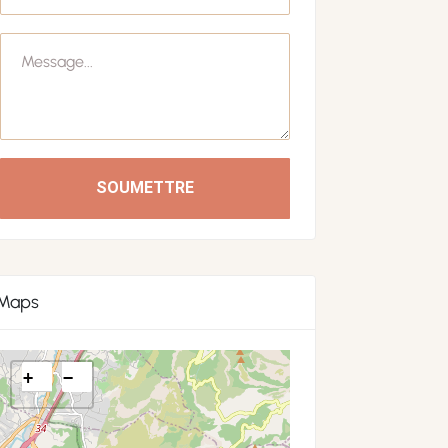
SOUMETTRE
Maps
+
−