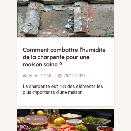
Comment combattre l’humidité
de la charpente pour une
maison saine ?
Vues :
1 250
28/12/2023
visibility
calendar_month
La charpente est l’un des éléments les
plus importants d’une maison.…
BOUCHERIE