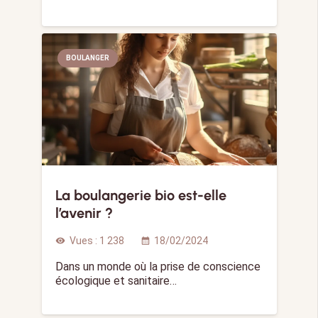
BOULANGER
La boulangerie bio est-elle
l’avenir ?
Vues :
1 238
18/02/2024
visibility
calendar_month
Dans un monde où la prise de conscience
écologique et sanitaire…