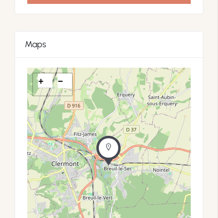
Maps
+
−