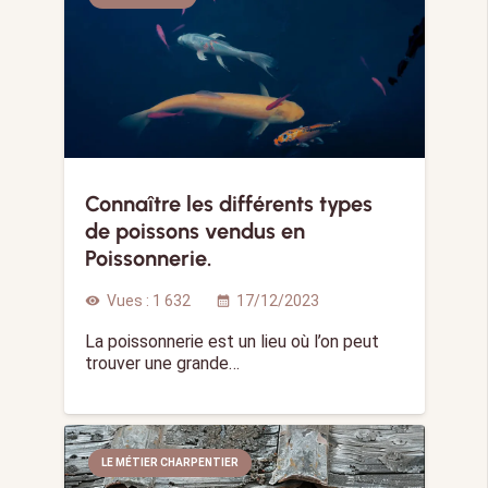
Connaître les différents types
de poissons vendus en
Poissonnerie.
Vues :
1 632
17/12/2023
visibility
calendar_month
La poissonnerie est un lieu où l’on peut
trouver une grande…
LE MÉTIER CHARPENTIER