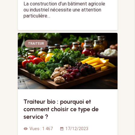
La construction d’un bâtiment agricole
ou industriel nécessite une attention
particulière…
TRAITEUR
Traiteur bio : pourquoi et
comment choisir ce type de
service ?
Vues :
1 467
17/12/2023
visibility
calendar_month