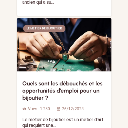
ancien qui a su…
LE MÉTIER DE BIJOUTIER
Quels sont les débouchés et les
opportunités d’emploi pour un
bijoutier ?
Vues :
1 250
26/12/2023
visibility
calendar_month
Le métier de bijoutier est un métier d’art
qui requiert une…