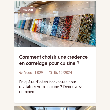
MAISON
Comment choisir une crédence
en carrelage pour cuisine ?
Vues :
1 029
15/10/2024
visibility
calendar_month
En quête d’idées innovantes pour
revitaliser votre cuisine ? Découvrez
comment…