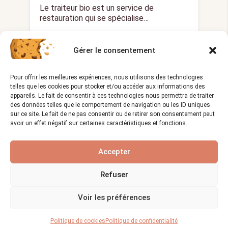
Le traiteur bio est un service de
restauration qui se spécialise…
Gérer le consentement
LE MÉTIER DE COUVREUR
Pour offrir les meilleures expériences, nous utilisons des technologies
telles que les cookies pour stocker et/ou accéder aux informations des
appareils. Le fait de consentir à ces technologies nous permettra de traiter
des données telles que le comportement de navigation ou les ID uniques
sur ce site. Le fait de ne pas consentir ou de retirer son consentement peut
avoir un effet négatif sur certaines caractéristiques et fonctions.
Accepter
Découvrez les étapes cruciales
pour une pose réussie d’une
Refuser
toiture en verre !
Voir les préférences
Vues :
1 207
29/12/2023
visibility
calendar_month
Politique de cookies
Politique de confidentialité
La pose d’une toiture en verre est une