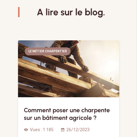
A lire sur le blog.
LE MÉTIER CHARPENTIER
Comment poser une charpente
sur un bâtiment agricole ?
Vues :
1 185
26/12/2023
visibility
calendar_month