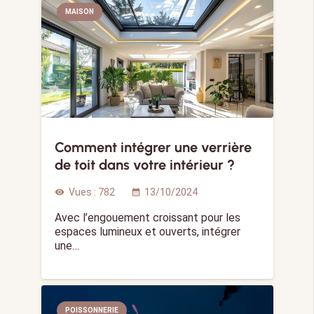
MAISON
Comment intégrer une verrière
de toit dans votre intérieur ?
Vues :
782
13/10/2024
visibility
calendar_month
Avec l’engouement croissant pour les
espaces lumineux et ouverts, intégrer
une…
POISSONNERIE