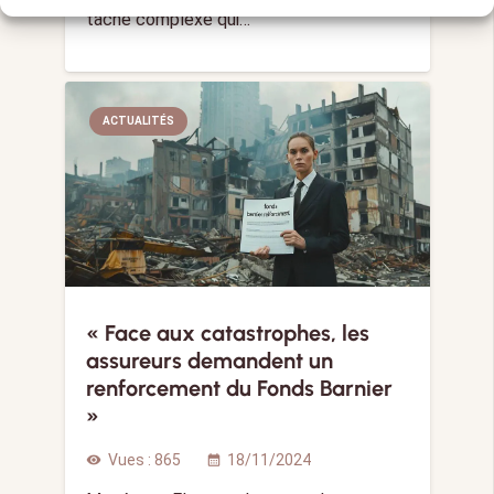
tâche complexe qui…
ACTUALITÉS
« Face aux catastrophes, les
assureurs demandent un
renforcement du Fonds Barnier
»
Vues :
865
18/11/2024
visibility
calendar_month